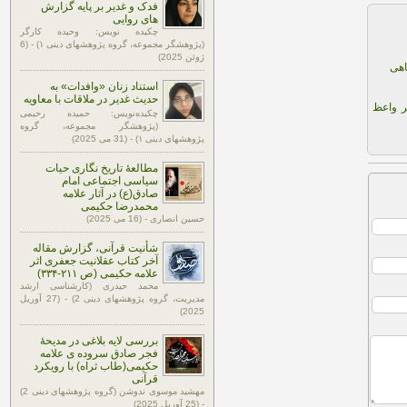
فدک و غدیر بر پایه گزارش
های روایی
چکیده نویس: وحیده کارگر
(پژوهشگر مجموعه، گروه پژوهشهای دینی ۱) - (6
ژوئن 2025)
اهی
استناد زنان «وافدات» به
حدیث غدیر در ملاقات با معاویه
ر واعظ
چکیده‌نویس: حمیده رحیمی
(پژوهشگر مجموعه، گروه
پژوهشهای دینی ۱) - (31 می 2025)
مطالعۀ تاریخ نگاری حیات
سیاسی اجتماعی امام
صادق(ع) در آثار علامه
محمدرضا حکیمی
حسین انصاری - (16 می 2025)
شأنیت قرآنی، گزارش مقاله
آخر کتاب عقلانیت جعفری اثر
علامه حکیمی (ص ۲۱۱-۳۳۴)
محمد حیدری (کارشناسی ارشد
مدیریت، گروه پژوهشهای دینی 2) - (27 آوریل
2025)
بررسی لایه بلاغی در مدیحۀ
فجر صادق سروده ی علامه
حکیمی(طاب ثراه) با رویکرد
قرآنی
مهشید موسوی ندوشن (گروه پژوهشهای دینی 2)
- (25 آوریل 2025)