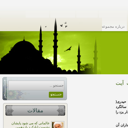
درباره مجموعه
تماس با ما
گروه پژوهش
نقشه سایت
 آیت
یدری(
ن سالگرد
مقالات
 یزد را
عالمانی که می شود پایشان
اران آن
نشست (یادکرد یازدهمین