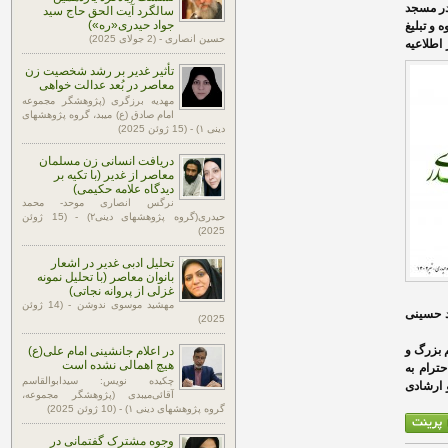
ب و عشاء در مسجد
سالگرد آیت الحق حاج سید
جواد حیدری«ره»)
و تبلیغ
حسین انصاری - (2 جولای 2025)
اطلاعیه
تأثیر غدیر بر رشد شخصیت زن
معاصر در بُعد عدالت خواهی
مهدیه برزگری (پژوهشگر مجموعه
امام صادق (ع) میبد، گروه پژوهشهای
دینی ۱) - (15 ژوئن 2025)
دریافت انسانی زن مسلمان
معاصر از غدیر (با تکیه بر
دیدگاه علامه حکیمی)
نرگس انصاری موحد- محمد
حیدری(گروه پژوهشهای دینی۲) - (15 ژوئن
2025)
تحلیل ادبی غدیر در اشعار
بانوان معاصر (با تحلیل نمونه
غزلی از پروانه نجاتی)
مهشید موسوی ندوشن - (14 ژوئن
عید حسینی
2025)
 بزرگ و
در اعلام جانشینی امام علی(ع)
هیچ اهمالی نشده است
ترام به
چکیده نویس: سیدابوالقاسم
 ارشادی
آقائی‌میبدی (پژوهشگر مجموعه،
گروه پژوهشهای دینی ۱) - (10 ژوئن 2025)
وجوه مشترک گفتمانی در