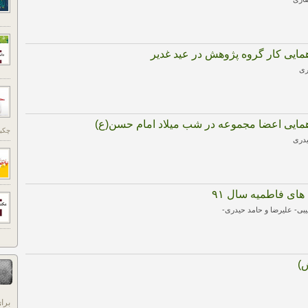
همایی کار گروه پژوهش در عید غدیر
ری
همایی اعضا مجموعه در شب میلاد امام حسن(ع)
چکید
یدری
های فاطمیه سال ۹۱
یبی- علیرضا و حامد حیدری-
برا