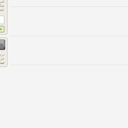
اخب
صاد
عضو
درس
چرا
ثبت