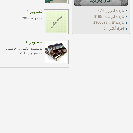
بازديد امروز : 374
تصاویر ۲
بازديد اين ماه : 6165
27 فوریه 2012
بازديد کل : 2300083
افراد آنلاين : 1
تصاویر ۱
نویسنده: عکس از: خامسی
27 سپتامبر 2011