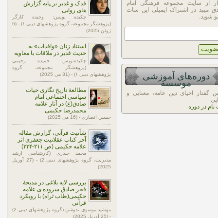
ار از سایت مجموعه فرهنگی امام
فدک و غدیر بر پایه گزارش
ق میبد در اشتراک ایمیلی این سات
های روایی
 شوید.
چکیده نویس: وحیده کارگر
(پژوهشگر مجموعه، گروه پژوهشهای دینی ۱) - (6
ژوئن 2025)
استناد زنان «وافدات» به
حدیث غدیر در ملاقات با معاویه
چکیده‌نویس: حمیده رحیمی
(پژوهشگر مجموعه، گروه
دوره‌های آموزشی
پژوهشهای دینی ۱) - (31 می 2025)
موسسه
مطالعۀ تاریخ نگاری حیات
 گفتار احیای دین عامه، معنایی و
سیاسی اجتماعی امام
یی
صادق(ع) در آثار علامه
 نام در دوره
محمدرضا حکیمی
حسین انصاری - (16 می 2025)
شأنیت قرآنی، گزارش مقاله
آخر کتاب عقلانیت جعفری اثر
علامه حکیمی (ص ۲۱۱-۳۳۴)
محمد حیدری (کارشناسی ارشد
مدیریت، گروه پژوهشهای دینی 2) - (27 آوریل
2025)
بررسی لایه بلاغی در مدیحۀ
فجر صادق سروده ی علامه
حکیمی(طاب ثراه) با رویکرد
قرآنی
مهشید موسوی ندوشن (گروه پژوهشهای دینی 2)
- (25 آوریل 2025)