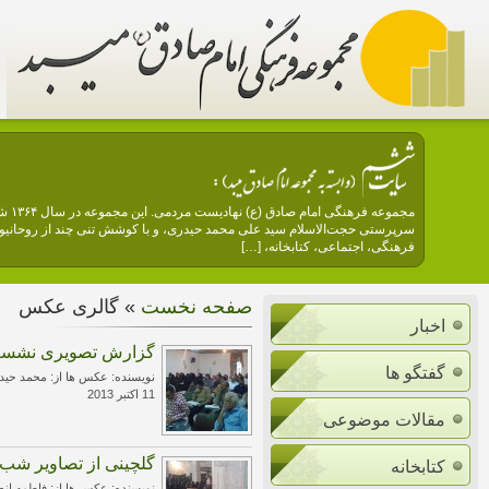
مجمو
سرپرستی حجت‌الاسلام سید علی محمد حیدری، و با کوشش تنی چند از روحانیون 
فرهنگی، اجتماعی، کتابخانه، […]
صفحه نخست
» گالری عکس
اخبار
گزارش تصویری نشست 
گفتگو ها
نویسنده: عکس ها از: محمد حید
11 اکتبر 2013
مقالات موضوعی
گلچینی از تصاویر شب ه
کتابخانه
نویسنده: عکس ها از: فاطمه ان