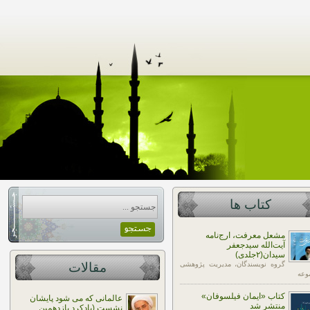
کتاب ها
مشعل معرفت، ارج‌نامه
آیت‌الله سیدجعفر
سیدان(۲جلدی)
گروه نویسندگان، مدیریت پژوهشی
مقالات
وعه
کتاب «ایمان فیلسوفان»
عالمانی که می شود پایشان
منتشر شد
نشست (یادکرد یازدهمین