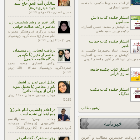
از استاد محمدرضا حکیمی، با مقدمه
سالگرد آیت الحق حاج سید
حسین انصاری.
جواد حیدری«ره»)
حسین انصاری - (2 جولای 2025)
انتشار چکیده کتاب دانش
مسلمین
تأثیر غدیر بر رشد شخصیت زن
معاصر در بُعد عدالت خواهی
به کوشش و مقدمه: حسین انصاری،
چکیده نویس: حمید هاتفی
مهدیه برزگری (پژوهشگر مجموعه
امام صادق (ع) میبد، گروه پژوهشهای
دینی ۱) - (15 ژوئن 2025)
انتشار چکیده کتاب حماسه
غدیر
دریافت انسانی زن مسلمان
نوشته: استاد محمدرضا حکیمی، به
معاصر از غدیر (با تکیه بر
کوشش و مقدمه: حسین انصاری،
دیدگاه علامه حکیمی)
ه نویسان: ابوالقاسم آقایی و اعظم کریمی
نرگس انصاری موحد- محمد
حیدری(گروه پژوهشهای دینی۲) - (15 ژوئن
انتشار کتاب چکیده جامعه
2025)
سازی قرآنی
تحلیل ادبی غدیر در اشعار
بانوان معاصر (با تحلیل نمونه
انتشار چکیده کتاب مکتب
غزلی از پروانه نجاتی)
تفکیک
مهشید موسوی ندوشن - (14 ژوئن
2025)
آرشيو مطالب
در اعلام جانشینی امام علی(ع)
هیچ اهمالی نشده است
چکیده نویس: سیدابوالقاسم
خبرنامه
آقائی‌میبدی (پژوهشگر مجموعه،
گروه پژوهشهای دینی ۱) - (10 ژوئن 2025)
ی دریافت جدیدترین مطالب و آخرین
وجوه مشترک گفتمانی در