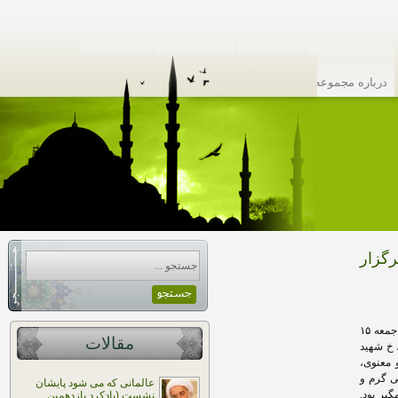
درباره مجموعه
تماس با ما
گروه پژوهش
نقشه سایت
رگزار
مراسم بزرگداشت زنده یاد دکتر محمد علی رادی پیش از ظهر جمعه ۱۵
مقالات
 خ شهید
 معنوی،
ی گرم و
عالمانی که می شود پایشان
یر بود.
نشست (یادکرد یازدهمین