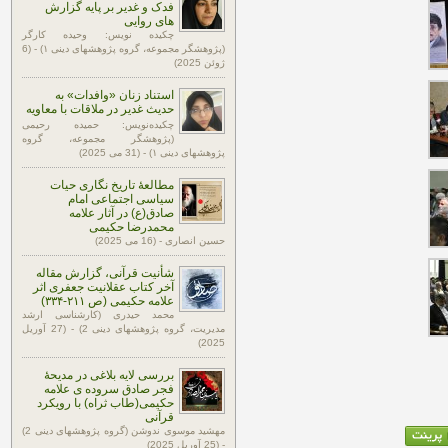
فدک و غدیر بر پایه گزارش
های روایی
چکیده نویس: وحیده کارگر
(پژوهشگر مجموعه، گروه پژوهشهای دینی ۱) - (6
ژوئن 2025)
استناد زنان «وافدات» به
حدیث غدیر در ملاقات با معاویه
چکیده‌نویس: حمیده رحیمی
(پژوهشگر مجموعه، گروه
پژوهشهای دینی ۱) - (31 می 2025)
مطالعۀ تاریخ نگاری حیات
سیاسی اجتماعی امام
صادق(ع) در آثار علامه
محمدرضا حکیمی
حسین انصاری - (16 می 2025)
شأنیت قرآنی، گزارش مقاله
آخر کتاب عقلانیت جعفری اثر
علامه حکیمی (ص ۲۱۱-۳۳۴)
محمد حیدری (کارشناسی ارشد
مدیریت، گروه پژوهشهای دینی 2) - (27 آوریل
2025)
بررسی لایه بلاغی در مدیحۀ
فجر صادق سروده ی علامه
حکیمی(طاب ثراه) با رویکرد
قرآنی
مهشید موسوی ندوشن (گروه پژوهشهای دینی 2)
- (25 آوریل 2025)