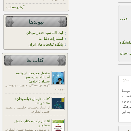
آرشیو مطالب
علامه
پیوندها
آیت الله سید جعفر سیدان
انتشارات دلیل ما
انشگاه
پایگاه کتابخانه های ایران
 دوران
کتاب ها
مشعل معرفت، ارج‌نامه
آیت‌الله سیدجعفر
20th, 2
سیدان(۲جلدی)
گروه نویسندگان، مدیریت پژوهشی
مجموعه
نفری هستم که توسط
ضا به
کتاب «ایمان فیلسوفان»
وروزه
منتشر شد
رهنگی
از استاد محمدرضا حکیمی، با مقدمه
به این
حسین انصاری.
انتشار چکیده کتاب دانش
مسلمین
به کوشش و مقدمه: حسین انصاری،