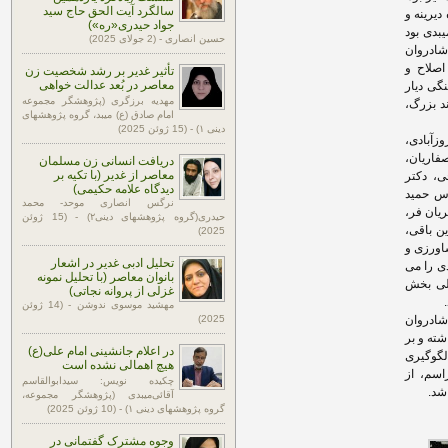
سالگرد آیت الحق حاج سید
یرینه و
جواد حیدری«ره»)
بدی بود
حسین انصاری - (2 جولای 2025)
شادروان
اصلاح و
تأثیر غدیر بر رشد شخصیت زن
معاصر در بُعد عدالت خواهی
گی دیار
مهدیه برزگری (پژوهشگر مجموعه
ند بزرگ،
امام صادق (ع) میبد، گروه پژوهشهای
دینی ۱) - (15 ژوئن 2025)
زآبادی،
فاریان،
دریافت انسانی زن مسلمان
معاصر از غدیر (با تکیه بر
ی، دکتر
دیدگاه علامه حکیمی)
دس حمید
نرگس انصاری موحد- محمد
یان فر،
حیدری(گروه پژوهشهای دینی۲) - (15 ژوئن
ین باقی،
2025)
اورزی و
تحلیل ادبی غدیر در اشعار
ی را می
بانوان معاصر (با تحلیل نمونه
سلی بخش
غزلی از پروانه نجاتی)
مهشید موسوی ندوشن - (14 ژوئن
شادروان
2025)
شته و بر
در اعلام جانشینی امام علی(ع)
لگوگیری
هیچ اهمالی نشده است
اسم، از
چکیده نویس: سیدابوالقاسم
شد.
آقائی‌میبدی (پژوهشگر مجموعه،
گروه پژوهشهای دینی ۱) - (10 ژوئن 2025)
وجوه مشترک گفتمانی در