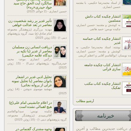
از استاد محمدرضا حکیمی، با مقدمه
سالگرد آیت الحق حاج سید
حسین انصاری.
جواد حیدری«ره»)
حسین انصاری - (2 جولای 2025)
انتشار چکیده کتاب دانش
مسلمین
تأثیر غدیر بر رشد شخصیت زن
معاصر در بُعد عدالت خواهی
به کوشش و مقدمه: حسین انصاری،
چکیده نویس: حمید هاتفی
مهدیه برزگری (پژوهشگر مجموعه
امام صادق (ع) میبد، گروه پژوهشهای
دینی ۱) - (15 ژوئن 2025)
انتشار چکیده کتاب حماسه
غدیر
دریافت انسانی زن مسلمان
نوشته: استاد محمدرضا حکیمی، به
معاصر از غدیر (با تکیه بر
کوشش و مقدمه: حسین انصاری،
دیدگاه علامه حکیمی)
ه نویسان: ابوالقاسم آقایی و اعظم کریمی
نرگس انصاری موحد- محمد
حیدری(گروه پژوهشهای دینی۲) - (15 ژوئن
انتشار کتاب چکیده جامعه
2025)
سازی قرآنی
تحلیل ادبی غدیر در اشعار
بانوان معاصر (با تحلیل نمونه
انتشار چکیده کتاب مکتب
غزلی از پروانه نجاتی)
تفکیک
مهشید موسوی ندوشن - (14 ژوئن
2025)
آرشيو مطالب
در اعلام جانشینی امام علی(ع)
هیچ اهمالی نشده است
چکیده نویس: سیدابوالقاسم
خبرنامه
آقائی‌میبدی (پژوهشگر مجموعه،
گروه پژوهشهای دینی ۱) - (10 ژوئن 2025)
ی دریافت جدیدترین مطالب و آخرین
وجوه مشترک گفتمانی در