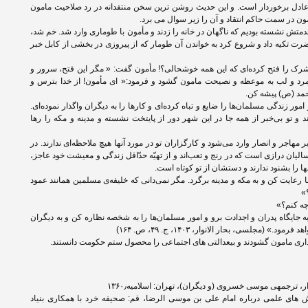
عادل برخوردار است. و این حدیث روشن ترین سخن منتقدانه در رد صلاحیت مامون
مامون در سمت حاکم انتقاد و آن را زیر سوال می برد.
خدمتش نشسته بودیم که ناگهان در خانه را زدند و مأمون با طوماری وارد شد. خم شد،
ت تکیه داد و شروع کرد به خواندن آن طومار که از پیروزی در بخشی از کابل خبر
شرک را فتح کرده‌ای که این‌ همه خوشحالی؟! مأمون گفت: « مگر این فتح، سرور و
د و لب به موعظه و نصیحت مامون گشود و فرمود:« ای مأمون! از خدا بترس و
مد (ص) پیشه کن.
ور زندگی مسلمان‌ها را ضایع و تباه کرده‌ای و کارها را به دیگران واگذار نموده‌ای.
د و تو بی‌خبر از همه جا در این شهر دور از پایتخت نشسته و مدینه و مکه را رها
مهاجر و انصار وارد می‌شود و کارگزاران تو در مورد آنها هیچ ملاحظه‌ای ندارند. در
یان درازی است که در رنج و تعب‌اند و از تهیّه حدّاقل زندگی و معیشت خود عاجز،
ا را بشنود ندارند و دستشان از تو کوتاه است.
ا رعایت کن و به مکه و مدینه برگرد. مگر نمی‌دانی که خلیفه‌ی مسلمین همانند عمود
»
چه کنم؟»
 جایگاه پدران و اجدادت برو و امور مسلمان‌ها را به شخصه نظاره کن و به دیگران
 (مجلسی، بحار الانوار، ۱۴۰۳، ج. ۴۹، ص. ۱۶۴)
ت داری مامون گشودند و بیعدالتی های اجتماعی را محصول ستم حکومت دانستند.
هش های علمی درباره امام علی بن موسی الرضا، قم: صحیفه خرد با همکاری بنیاد