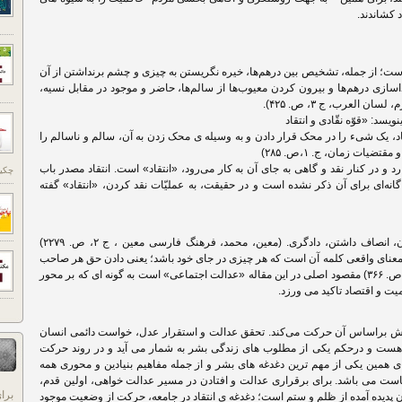
 کشاندند.
 است؛ از جمله، تشخیص بین درهم‌ها، خیره نگریستن به چیزی و چشم برنداشتن از آن
اسازی درهم‌ها و بیرون کردن معیوب‌ها از سالم‌ها، حاضر و موجود در مقابل نسیه،
العرب، ج ۳، ص. ۴۲۵).
یسد: «قوّه نقّادی و انتقاد
، یک شی‏ء را در محک قرار دادن و به‌ وسیله ی محک زدن به آن، سالم و ناسالم را
ت زمان، ج. ۱،ص. ۲۸۵)
 و در کنار نقد و گاهی به جای آن به کار می‌رود، «انتقاد» است. انتقاد مصدر باب
چکید
نه‌ای برای آن ذکر نشده است و در حقیقت، به عملیّات نقد کردن، «انتقاد» گفته
عدالت در لغت به معنای دادکردن، دادگر بودن، انصاف داشتن، دادگری. (معین، محمد، فرهنگ فارسی معین ، ج ۲، ص. ۲۲۷۹)
۹ نحل آمده: « عدل به معنای واقعی کلمه آن است که هر چیزی در جای خود باشد؛ یعنی دادن حق هر صاحب
حق».(مکارم شیرازی و دیگران، تفسیر نمونه، ص. ۳۶۶) مقصود اصلی در این مقاله «عدالت اجتماعی» است به گونه ای که بر محور
ت و اقتصاد تاکید می ورزد.
ش براساس آن حرکت می‌کند. تحقق عدالت و استقرار عدل، خواست دائمی انسان
و هست و درحکم یکی از مطلوب های زندگی بشر به شمار می آید و در روند حرکت
ی همین یکی از مهم ترین دغدغه های بشر و از جمله مفاهیم بنیادین و محوری همه
است می باشد. برای برقراری عدالت و افتادن در مسیر عدالت خواهی، اولین قدم،
برا
ان پدیده آمده از ظلم و ستم است؛ دغدغه ی انتقاد در جامعه، حرکت از وضعیت موجود