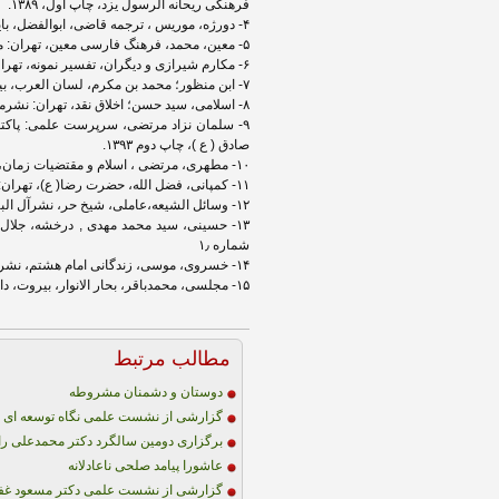
فرهنگی ریحانه الرسول یزد، چاپ اول، ۱۳۸۹.
۴- دورژه، موریس ، ترجمه قاضی، ابوالفضل، بایسته های جامعه شناسی سیاسی، تهران: دادگستر، ۱۳۷۸٫
۵- معین، محمد، فرهنگ فارسی معین، تهران: مؤسسه امیرکبیر، ۱۳۶۲هـ.ش.
۶- مکارم شیرازی و دیگران، تفسیر نمونه، تهران: دارالکتاب الاسلامیه.
۷- ابن منظور؛ محمد بن مکرم، لسان العرب، بیروت: دار بیروت، ۱۳۷۵.
۸- اسلامی، سید حسن؛ اخلاق نقد، تهران: نشرمعارف، ۱۳۹۱.
۹- سلمان نزاد مرتضی، سرپرست علمی: پاکتچ
صادق ( ع )، چاپ دوم ۱۳۹۳.
۱۰- مطهری، مرتضی ، اسلام و مقتضیات زمان، تهران: نشر صدرا. ۱۳۶۲٫
۱۱- کمپانی، فضل الله، حضرت رضا( ع)، تهران: انتشارات مفید، چاپ پنجم، ،۱۳۷۲.
۱۲- وسائل‏ الشیعه،عاملی، شیخ حر، نشرآل البیت،۱۴۱۴.
۱۳- حسینی، سید محمد مهدی , درخشه، جلال
شماره ۱٫
۱۴- خسروی، موسی، زندگانی امام هشتم، نشر سعدی.
۱۵- مجلسی، محمدباقر، بحار الانوار، بیروت، داراحیاء التراث العربی، ۱۴۰۳ق.
مطالب مرتبط
دوستان و دشمنان مشروطه
گزارشی از نشست علمی نگاه توسعه ای به
برگزاری دومین سالگرد دکتر محمدعلی را
عاشورا پیامد صلحی ناعادلانه
گزارشی از نشست علمی دکتر مسعود غف