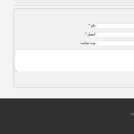
نام *
ایمیل *
وب سایت
د.