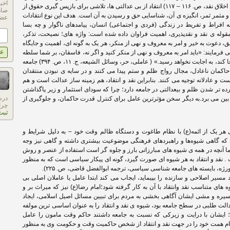
اخب
به وضعیت مطلوب است. (اسلامی، سید حسن؛ اخلاق نقد، ص. ۱۱۶ – ۱۱۷) انتقاد از بی عدالتی ها، تلاشی برای بازپس گیری حقوق از
صاد
مثمر ثمر، انگیزه ی آن، شناسایی حق و رسیدن به آن است. هدف این نوع انتقادات
عضو
فراط و تفریط در زندگی (فردی و اجتماعی) انسان، پیامدهای ناگوار و چه ‌بسا
مقوله ی نقد و نقدپذیری، اهمیت فراوان داده شده است: واژه های؛ نصیحت، تذکر،
، دعوت به خیر و امر به معروف و نهی از منکر، هر یک به گونه ای، اهمیت و جایگاه
 می فرمایند: «باید امر به معروف و نهی از منکر کنید و اگر نه، فاسقان، بر شما سلطه
خواهند یافت و آن گاه، هر چند نیکوکردارتان دعا کند، به اجابت نخواهد رسید.» ( عاملی، حر، وسائل الشیعه، ج. ۱۱، ص. ۳۹۴) جامعه
اکمان ناعادل، مجال رواج ظلم و ستم پیدا می کنند و در سایه ی نبودن منتقدان
ت و عادلانه توجیه می کنند. بنابراین نقد و انتقاد، هم زمینه ساز عدالت است و هم
ه تر شدن ظلم و بیعدالتی در جامعه دارد؛ چرا که سودای استثمار و زیر پاگذاشتن
درس
بین می برد.به دیگر سخن مؤثرترین عامل برای کنترل قدرت حاکمان، و جلوگیری از
چرا
ثبت
هر یک از ائمه(ع) با نظام طاغوت و دستگاه ظالم وقت خود – به دلیل شرایط و
 که گاهی شیوه‌ها و راهبردهای فرهنگی موضوعیت بیشتری داشته و گاهی نیز وجه
 آنچه در همه ی شیوه های مبارزاتی بارز و جلوه گر است استفاده از عنصر و روش
ت . نقد و انتقاد به هر شیوه ای صورت گیرد، گونه ای پیکار سیاسی است که به منظور
رژه، بایسته های جامعه شناسی سیاسی، ترجمه ابوالفضل قاضی، ص. ۲۲۵).
اند مسیر اصلاحی و سازنده را بپیماید، ایجاب می کند ابتدا عامل یا عاملان اصلی بی
ی متناسب نقد وانتقاد با آن به کار گرفته شود؛امام رضا(ع) نیز که میراث بر و
یره و مشی ایشان آگاهی بخشی به مردم برای تبیین مسائل اصیل اسلامی، ایجاد
لت طلبی در سطح جامعه بود، شیوه ی نقد و انتقاد را به عنوان اساسی ترین مولفه
 ایشان با درایت و زیرکی که نسبت به جامعه داشتند حاکم وقت مامون را عامل
مام همت خود را در جهت نقد و انتقاد از شخص حاکمیت وقت و حکومت وی به منظور