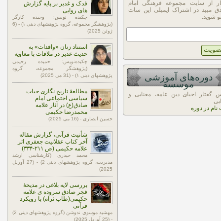
ار از سایت مجموعه فرهنگی امام
فدک و غدیر بر پایه گزارش
ق میبد در اشتراک ایمیلی این سات
های روایی
 شوید.
چکیده نویس: وحیده کارگر
(پژوهشگر مجموعه، گروه پژوهشهای دینی ۱) - (6
ژوئن 2025)
استناد زنان «وافدات» به
حدیث غدیر در ملاقات با معاویه
چکیده‌نویس: حمیده رحیمی
(پژوهشگر مجموعه، گروه
دوره‌های آموزشی
پژوهشهای دینی ۱) - (31 می 2025)
موسسه
مطالعۀ تاریخ نگاری حیات
 گفتار احیای دین عامه، معنایی و
سیاسی اجتماعی امام
یی
صادق(ع) در آثار علامه
 نام در دوره
محمدرضا حکیمی
حسین انصاری - (16 می 2025)
شأنیت قرآنی، گزارش مقاله
آخر کتاب عقلانیت جعفری اثر
علامه حکیمی (ص ۲۱۱-۳۳۴)
محمد حیدری (کارشناسی ارشد
مدیریت، گروه پژوهشهای دینی 2) - (27 آوریل
2025)
بررسی لایه بلاغی در مدیحۀ
فجر صادق سروده ی علامه
حکیمی(طاب ثراه) با رویکرد
قرآنی
مهشید موسوی ندوشن (گروه پژوهشهای دینی 2)
- (25 آوریل 2025)