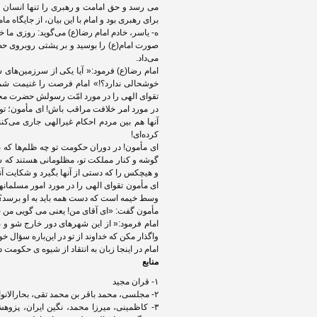
می رسد و حق امامت و رهبری را تنها انسان 
برای رهبری بود و امام با این بیان، از جایگاه 
ه- یاسر، خادم امام رضا(ع) می‌گوید: روزی ما 
صورت امام(ع) را بوسید و بر پشتی روبروی حضر
می‌داد.
امام رضا(ع) فرمود:« آیا یکی از سرزمین‌های 
خوشحالی ندارد؟!» امام فرصت را غنیمت شمر
تقوای الهی را در مورد امّت رسولش حضرت مح
در مورد امر خلافت مراقب باش! ای مأمون؛ تو ام
آنها هم بین مردم احکام غیرالهی جاری می‌کنن
کرده‌ای!
ای مأمون! در دوران حکومت تو چه ظلم‌ها که بر 
گوشه و کنار مملکت تو، مظلومانی هستند که سال
و هیچکس را که دستی از آنها بگیرد و شکایت آنه
ای مأمون تقوای الهی را در مورد امور مسلمانه
وسط خیمه است که دست همه باید به او برسد؟
مأمون گفت: «ای آقای من! یعنی می گویی من 
امام فرمود:« از این شهرهای دور خارج شو و به
واگذار مکن که خداوند از تو در این‌باره سؤال خواهد فرمود.»
امام در اینجا زبان به انتقاد از شیوه ی حکوم
منابع
۱- قران مجید
۲- مجلسی، محمد باقر بن محمد تقی، بحارالانوار، ترجمه‏ی موسی خسروی (و دیگران)، تهران: اسلامیه۱۳۶۰٫
۳- کاظمینی، میرزا محمد، نگین ایران، پزو