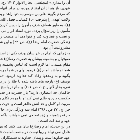
عهدی، باز هم از آن امتناع نموده، در برابر اته
که مردم بگویند علی بن موسی به دنیا زاهد و بی
(ع)، به طور شفاف هدف مأمون را بدبین کردن
مأمون را زیر سؤال برده، مورد انتقاد قرار می د
و نصب و قضاوت کند و فتوا دهد آن منصب را
زندگی حضرت ا
مشروعیت آن بود.
د- زمانی که امام در خراسان بودند، یکی از اصنا
صوفیان و پشمینه پوشان به حضرت رضا(ع) عرض ک
مقام هستى، اما لازم است که لباس پشمینه پ
شما نمى‏باشد، امام (ع) فرمود: واى بر شما مرد
یوسف (ع) پارچه‏ هاى بافته شده با طلا را در 
تقی، بحارالانوار،ج.‏
حاکمان چه انتظاری دارند؟ باز حضرت در حدیث
حکومت دارد و ظلم نمی کند؛ و با مردم تکلم 
مروت او کامل و عدالتش ظاهر است و اخوت و خ
حر، ج . ۲۷ ص . ۳۹۶) امام سه 
خرقه پشمینه و زهد تصنعی نمی خواهند، بلکه 
عهد و صداقت است .
در این حدیث، امام رضا(ع) بیان می کنند که بین
عادل نمی تواند و روا نیست در منصب امامت قر