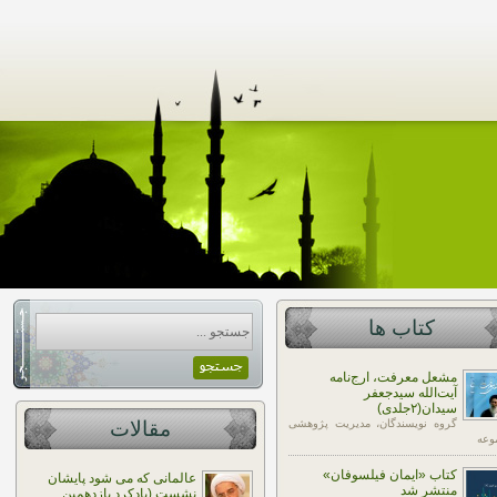
کتاب ها
مشعل معرفت، ارج‌نامه
آیت‌الله سیدجعفر
سیدان(۲جلدی)
گروه نویسندگان، مدیریت پژوهشی
مقالات
وعه
کتاب «ایمان فیلسوفان»
عالمانی که می شود پایشان
منتشر شد
نشست (یادکرد یازدهمین