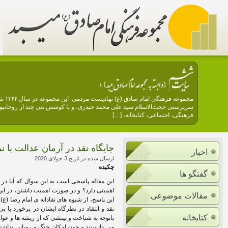
مجمو
سرپرستی حجت‌الاسلام سید علی محمد حیدری، و با کوشش تنی چند از روحانیون 
فرهنگی، اجتماعی، کتابخانه، […]
جایگاه نقد در آرمان عدالت با ن
اخبار
ارسال شده در تاریخ 3 جولای 2020
چکیده
گفتگو ها
این مقاله پاسخی است به این سوال که آیا در 
اهمیتی دارد؟ و در صورت اهمیت داشتن، در این 
مقالات موضوعی
این پاسخ، از شیوه های نقادانه ی امام رضا (
نقد و انتقاد در نظرگاه ایشان در برخورد با
کتابخانه
باتوجه به شناخت و بینشی که از ریشه ها و عو
می دانستند و چون امکان جنگ و رویایی نداش