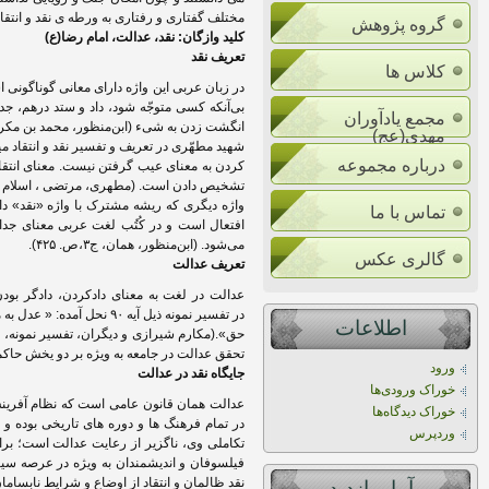
مختلف گفتاری و رفتاری به ورطه ی نقد و انتقاد
گروه پژوهش
کلید وازگان: نقد، عدالت، امام رضا(ع)
تعریف نقد
کلاس ها
در زبان عربی این واژه دارای معانی گوناگونی
بی‌آنکه کسی متوجّه شود، داد و ستد درهم، جد
مجمع یادآوران
انگشت زدن به شیء (ابن‌منظور، محمد بن مکرم، لسان 
مهدی(عج)
شهید مطهّری در تعریف و تفسیر نقد و انتقاد می‏نو
درباره مجموعه
کردن به معنای عیب گرفتن نیست. معنای انتقاد
تشخیص دادن است. (مطهری، مرتضی ، اسلام و مقتضیا
واژه دیگری که ریشه مشترک با واژه «نقد» دارد
تماس با ما
افتعال است و در کُتُب لغت عربی معنای جداگا
می‌شود. (ابن‌منظور، همان، ج۳،ص. ۴۲۵).
گالری عکس
تعریف عدالت
در تفسیر نمونه ذیل آیه ۰
اطلاعات
تحقق عدالت در جامعه به ویژه بر دو یخش حاکمی
ورود
جایگاه نقد در عدالت
خوراک ورودی‌ها
عدالت همان قانون عامی است که نظام آفرین
خوراک دیدگاه‌ها
در تمام فرهنگ ها و دوره های تاریخی بوده 
وردپرس
تکاملی‌ وی، ناگزیر از رعایت عدالت است؛ برا
فیلسوفان و اندیشمندان به ویژه در عرصه سی
نقد ظالمان و انتقاد از اوضاع و شرایط نابسام
آمار بازديد