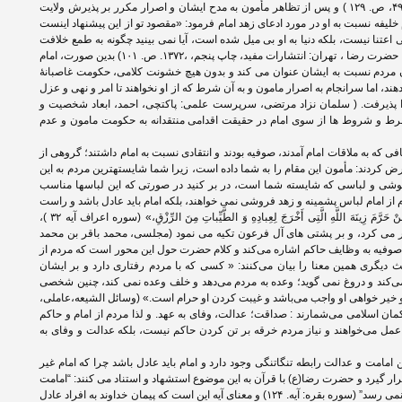
آن را نـداری» (مجلسی، بحار الانوار ۱۴۰۳ ،ج. ۴۹، ص. ۱۲۹ ) و پس از تظاهر مأمون به مدح ایشان و اصرار مکرر بر پذیرش ولایت
ام خلیفه نسبت به او در مورد ادعای زهد امام فرمود: «مقصود تو از این پیشنهاد اینست
 اعتنا نیست، بلکه دنیا به او بی میل شده است، آیا نمی بینید چگونه به طمع خلافت
ولایت عهدی را پذیرفت ». ( کمپانی، فضل الله، حضرت رضا ، تهران: انتشارات مفید، چاپ پنجم، ،۱۳۷۲. ص. ۱۰۱) بدین صورت، امام
 مردم نسبت به ایشان عنوان می کند و بدون هیچ خشونت کلامی، حکومت غاصبانۀ
هند، اما سرانجام به اصرار مامون و به آن شرط که از او نخواهند تا امر و نهی و عزل
 پذیرفت. ( سلمان نزاد مرتضی، سرپرست علمی: پاکتچی، احمد، ابعاد شخصیت و
مام رضا (ع)، ص. ۲۲) و این شرط و شروط ها از سوی امام در حقیقت اقدامی منتقدانه به حکومت مامون و عدم
فی که به ملاقات امام آمدند، صوفیه بودند و انتقادی نسبت به امام داشتند؛ گروهى از
ردند: مأمون این مقام را به شما داده است، زیرا شما شایسته‏ترین مردم به این
وشى و لباسى که شایسته شما است، در بر کنید در صورتى که این لباسها مناسب
م از امام لباس پشمینه و زهد فروشی نمی خواهند، بلکه امام باید عادل باشد و راست
بگوید و به وعده‏ها وفاء کند خداوند فرمود: «مَنْ حَرَّمَ زِینَهَ اللَّهِ الَّتِی أَخْرَجَ لِعِبادِهِ وَ الطَّیِّباتِ مِنَ الرِّزْقِ،» (سوره اعراف آیه ۳۲ )،
بر مى‏ کرد، و بر پشتى‏ هاى آل فرعون تکیه مى ‏نمود (مجلسی، محمد باقر بن محمد
۱، ص. ۶۰۱) و امام در پاسخ صوفیه به وظایف حاکم اشاره می‌کند و کلام حضرت حول این محور است که مردم از
 دیگری همین معنا را بیان می‌کنند: « کسی که با مردم رفتاری دارد و بر ایشان
می‌کند و دروغ نمی گوید؛ وعده به مردم می‌دهد و خلف وعده نمی کند، چنین شخصی
یر خواهی او واجب می‌باشد و غیبت کردن او حرام است.» (وسائل‏ الشیعه،عاملی،
ویژگی برای حاکمان اسلامی می‌شمارند : صداقت؛ عدالت، وفای به عهد. و لذا مردم از امام و حاکم
عمل می‌خواهند و نیاز مردم خرقه بر تن کردن حاکم نیست، بلکه عدالت و وفای به
 امامت و عدالت رابطه تنگاتنگی وجود دارد و امام باید عادل باشد چرا که امام غیر
ار گیرد و حضرت رضا(ع) با قرآن به این موضوع استشهاد و استناد می کنند: “امامت
عهد خداوند است و پیمان خداوند به ستمکاران نمی رسد” (سوره بقره: آیه. ۱۲۴) و معنای آیه این است که پیمان خداوند به افراد عادل