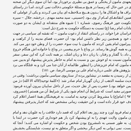
هدی مأمون از پختگی و عمق بی نظیری برخوردار بود، اما آن سوی دیگرِ این صحنه
دی در عین حال که رسما در هـیچ مـسئلۀ حکومتی دخالت نمی کردند، امـا دز راستای
اف ها و اشکال ها را بـدون هــیچ مـلاحظـه ای بیان می کـردند و یکی از عواملی که
ن انتقادهـای امـام از وی بـود. (حسینی، سید محمد مهدی , درخشه، جلال – سیره
سیاسی امام رضا علیه السلام در برخورد با حکومت جور فرهنگ رضوی، شماره ۱ ) شیوه های منتقدانه ی ایشان به دو صورت
نتقادات امام رضا (ع) نسبت به دستگاه حکومت به شرح ذیل است:
ه خراسان فرا خواند، در راستای انتقاد از دعوت مامون – که نقشه ای سیاسی در جهت
د و همچنین زیر نظر داشتن امام بود- آن حضرت فضای مدینه را از کراهت و
یرامون امام یقین کردند که مأمون با نیت سوء، حضرت را از وطن خود دور می کند.
کن به همه گوش ها رساند. در وداع با حرم پیغمبر، در وداع با خانواده اش هنگام خروج
 داد، با گفتار و رفتار، با زبان دعا و زبان اشک، بر همه ثابت کرد که این سفر، سفر
مون نسبت به او خوش بین و نسبت به امام به خاطر پذیرشِ پیشنهاد او بدبین می
مأمون که امام عزیزشان را اینطور ظالمانه از آنان جدا می کرد و به قتلگاه می برد
 پژوهش های علمی درباره امام علی بن موسی الرضا، ص. ۱۸۱)
ل از رسیدن به مقصد در نیشابور پرده از سناریوی سیاسی مأمون برداشت؛ وقتی در
یث سلسه الذهب از زبان گهربار امام صادر شد: («کلمۀ توحید(لااله الا الله) دژ من
ن خواهد بود،) حضرت پس از نقل حدیث، سر از داخل سایبان بیرون آورده فرمود:
ر صورتی مفید است که شرایط آن انجام شود یکی از شرایط آن من هستم.) (خسروی،
موسی، زندگانی امام هشتم، نشر سعدی، ص. ۹۷ ) امام(ع) با مشروط کردن توحید به امامت، به فرهیختگان همۀ اعصار اعلام کرد
هدف خود قرار داده است و این حقیقت زمانی مشخص شد که اجبار پذیرفتن پیشنهاد
 تمام فرود آورد و چند روز بعد اعلام کرد که قصد دارد خلافت را به علویان دهد و امام
ن مامون ولایت عهدی را به او پیشنهاد کرد باز هم خودداری کرد حضرت در ابتدا با
هدی، به طور ضمنی به نامشروع بودن شخص و حکومت او اشاره می کننـد؛ آنجا که
ست، نمی تـوانی به کس دیگر ببخشی و اگر متعلق به تو نیست، شایستگی بخشـش