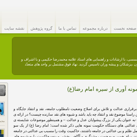
صفحه نخست
درباره مجموعه
تماس با ما
گروه پژوهش
نقشه سایت
عه فرهنگی امام صادق (ع) نهادیست مردمی. این مجموعه در سال ۱۳۶۴ شمسی، با ارشادات و راهنمایی های استاد علامه محمدرضا حکیمی و با اشراف و
،پزشکان و پیشه وران تاسیس گردید. نهاد فوق مشتمل بر واحد های متعدّد
مونه آوری از سیره امام رضا(ع)
برقراری عدالت و تلاش برای اصلاح وضعیت نامطلوب جامعه، نقد و انتقاد جایگاه و
راستا موضوع نقد و انتقاد چه باید باشد و شیوه های نقد سازنده چیست؟ در ارائه ی
ع) -به عنوان یکی از بزرگ پیشوایان عدل و عدالت – و همینطور موضوعات شایسته ی
مجم
 بی عدالتی های دستگاه حکومت نمونه هایی ذکر شده است؛ امام رضا (ع) از یک سو
امل ظلم و بی عدالتی در جامعه داشتند، حاکمیت وقت را مسبب بی عدالتی در جامعه
تند، برای همین – به جهت روشنگری و آگاهی بخشی مردم- حاکمیت را به شیوه های