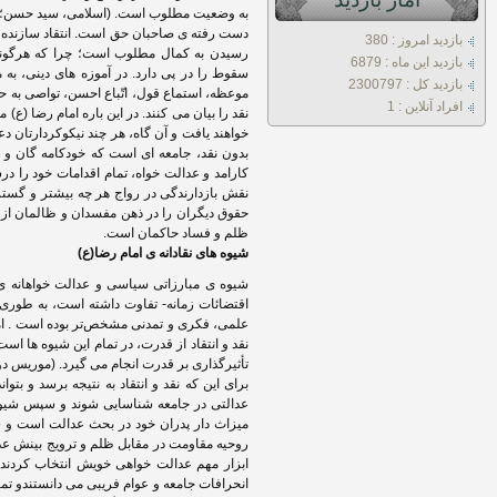
دست رفته ی صاحبان حق است. انتقاد سازنده و 
بازديد امروز : 380
رسیدن به کمال مطلوب است؛ چرا که هرگونه ا
بازديد اين ماه : 6879
سقوط را در پی دارد. در آموزه های دینی، به 
بازديد کل : 2300797
موعظه، استماع قول، اتّباع احسن، تواصی به حق
افراد آنلاين : 1
نقد را بیان می کنند. در این باره امام رضا (ع)
بدون نقد، جامعه ای است که خودکامه گان و ح
کارامد و عدالت خواه، تمام اقدامات خود را درس
نقش بازدارندگی در رواج هر چه بیشتر و گسترد
حقوق دیگران را در ذهن مفسدان و ظالمان از 
ظلم و فساد حاکمان است.
شیوه های نقادانه ی امام رضا(ع)
شیوه ی مبارزاتی سیاسی و عدالت خواهانه ی 
اقتضائات زمانه- تفاوت داشته است، به طوری
علمی، فکری و تمدنی مشخص‌تر بوده است . اما
نقد و انتقاد از قدرت، در تمام این شیوه ها اس
تأثیرگذاری بر قدرت انجام می گیرد. (موریس دو
برای این که نقد و انتقاد به نتیجه برسد و بتو
عدالتی در جامعه شناسایی شوند و سپس شیوه ها
میزاث دار پدران خود در بحث عدالت است و س
روحیه مقاومت در مقابل ظلم و ترویج بینش عدا
ابزار مهم عدالت خواهی خویش انتخاب کردند؛
انحرافات جامعه و عوام فریبی می دانستندو ت