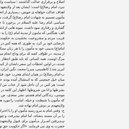
اصلاح و برقراری عدالت گذاشتند ؛ سیاست ولیع
نبرد، امام رضا(ع) است؛ ایشان بعد از ولایتعه
اهداف عدالت خواهانه ی خویش، بـسیاری از انحر
مأمون تصمیم به شهادت امام رضا(ع) گرفت، همی
گفتاری و رفتاری نمود داشت. نمونه هایی از ا
الف- هنگامی که مامون از مدینه امام (ع) را ب
فریب مردم و مشروعیت بخشیدن به حکومت خو
نارضایی خود پر کرد، به طوری که همه کس در پ
امام(ع) بدبینی خود به مأمون را با هر زبانِ مم
از مدینه، در طواف کعبه که برای وداع انجام می
مرگ اوست. همه کسانی که باید طبق انتظار مأ
شدند، در اولین لحظات این سفر دلشان از کینه 
لبریز شد.( کاظمینی، میرزا محمد، نگین ایران،
ب-امام رضا(ع) در همان ابتدای هجرت خود، قب
میان خیل جمعیتی که به استقبال آمده بودند حد
است؛ هر کس در آن داخل شود از عذاب من ایم
بشرطها و انا من شروطها: اظهار این کلمه د
که مأمون با شیطنت و حیله، امامت را مورد 
ولایتعهدی بر دوش امام نهاده شد.
ج- وقتی امام به مرو رسید مأمون او را با احترام
را بر آن مسند بنشاند، اما امام نپذیرفت و چو
نپـذیرفتن اصـرار مـأمون برای قبول ولایتع
حضرت به وی می فرمایند: «اگر حکومت حق تو