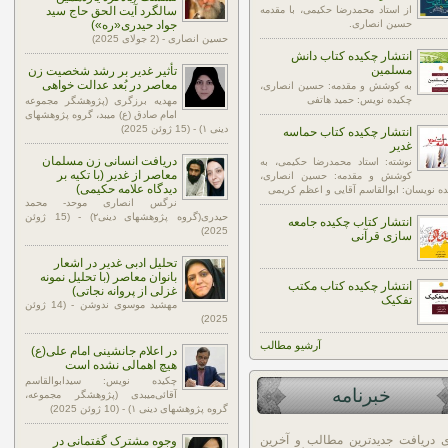
از استاد محمدرضا حکیمی، با مقدمه
سالگرد آیت الحق حاج سید
حسین انصاری.
جواد حیدری«ره»)
حسین انصاری - (2 جولای 2025)
انتشار چکیده کتاب دانش
مسلمین
تأثیر غدیر بر رشد شخصیت زن
معاصر در بُعد عدالت خواهی
به کوشش و مقدمه: حسین انصاری،
چکیده نویس: حمید هاتفی
مهدیه برزگری (پژوهشگر مجموعه
امام صادق (ع) میبد، گروه پژوهشهای
دینی ۱) - (15 ژوئن 2025)
انتشار چکیده کتاب حماسه
غدیر
دریافت انسانی زن مسلمان
نوشته: استاد محمدرضا حکیمی، به
معاصر از غدیر (با تکیه بر
کوشش و مقدمه: حسین انصاری،
دیدگاه علامه حکیمی)
ه نویسان: ابوالقاسم آقایی و اعظم کریمی
نرگس انصاری موحد- محمد
حیدری(گروه پژوهشهای دینی۲) - (15 ژوئن
انتشار کتاب چکیده جامعه
2025)
سازی قرآنی
تحلیل ادبی غدیر در اشعار
بانوان معاصر (با تحلیل نمونه
انتشار چکیده کتاب مکتب
غزلی از پروانه نجاتی)
تفکیک
مهشید موسوی ندوشن - (14 ژوئن
2025)
آرشيو مطالب
در اعلام جانشینی امام علی(ع)
هیچ اهمالی نشده است
چکیده نویس: سیدابوالقاسم
خبرنامه
آقائی‌میبدی (پژوهشگر مجموعه،
گروه پژوهشهای دینی ۱) - (10 ژوئن 2025)
ی دریافت جدیدترین مطالب و آخرین
وجوه مشترک گفتمانی در