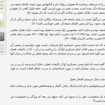
اخب
را به مرتبه‌ای رسانیده که همواره روایات او و کتابهایش مورد توجه علمای شیعه می
صاد
عضو
ستثناء ذکر شده است. محدث قمی در مورد او می گوید: «ثقه جلیل القدر، از فقها و
توصیف است. جلالت فضل بن شاذان اکثر از آن است که ذکر شود».
[۵]
ی بزرگوار است. در میان شیعه، قدر و منزلت والایی دارد. و این شیخ بزرگتر از آن
وارد شود، زیرا او رئیس علمای شیعه [در عصر خود] می باشد».
[۶]
 شیعه، توجه و عنایت ائمه معصومین (ع) نسبت به فضل بوده است. حیات فضل معاصر
با حضور ۵ تن از ائمه بدین ترتیب می باشد: حضرت امام رضا (۱۴۸-۲۰۳ ق) حضرت امام جواد (ع) (۱۹۵-۲۲۰) حضرت امام هادی
درس
کند که «به خدمت امام حسن عسکری (ع) شرفیاب شدم، چون خواستم از محضر آن
چرا
 داشتم به زمین افتاد، امام عسکری (ع) آن را برداشت و در آن – که از تالیفات فضل
ثبت
ی گوید امام فرمود: من بر مردم خراسان به دلیل وجود فضل بن شاذان در میان آنها
گفته شده که امام حسن عسکری (ع) از تالیفات فضل، دفاع کرده و سه بار پی در پی
ات در میان سخنان ائمه در مورد اصحابشان به ندرت، اتفاق افتاده است. به قول
د، مدال سرمدی افتخار فضل
 و پیشوایش به او باشد و اینکه رفتار، گفتار و نوشته‌هایش مورد تایید و رضایت امام
م به یک شخصیت، ذهن را به سوی این نکته سوق می دهد که ویژگی و خصوصیت این
شده است؟!