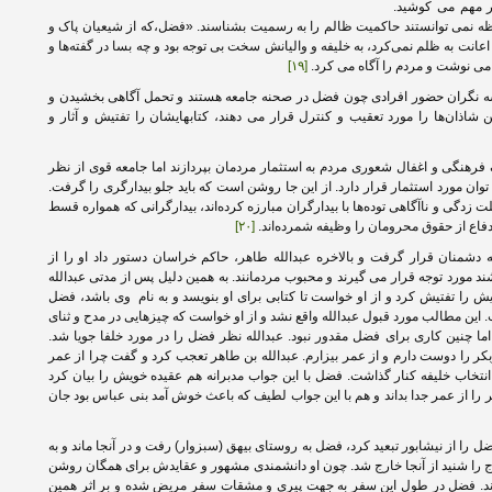
مر مهم می کوشید.
ظه نمی توانستند حاکمیت ظالم را به رسمیت بشناسند. «فضل،‌که از شیعیان پاک و
عانت به ظلم نمی‌کرد، به خلیفه و والیانش سخت بی توجه بود و چه بسا در گفته‌ها و
 می نوشت و مردم را آگاه می کرد.
[۱۹]
ه نگران حضور افرادی چون فضل در صحنه جامعه هستند و تحمل آگاهی بخشیدن و
بن شاذان‌ها را مورد تعقیب و کنترل قرار می دهند، کتابهایشان را تفتیش و آثار و
فرهنگی و اغفال شعوری مردم به استثمار مردمان بپردازند اما جامعه قوی از نظر
ان مورد استثمار قرار دارد. از این جا روشن است که باید جلو بیدارگری را گرفت.
زدگی و ناآگاهی توده‌ها با بیدارگران مبارزه‌ کرده‌اند، بیدارگرانی که همواره قسط
 دفاع از حقوق محرومان را وظیفه شمرده‌اند.
[۲۰]
 دشمنان قرار گرفت و بالاخره عبدالله طاهر، حاکم خراسان دستور داد او را از
شند مورد توجه قرار می گیرند و محبوب مردمانند. به همین دلیل پس از مدتی عبدالله
هایش را تفتیش کرد و از او خواست تا کتابی برای او بنویسد و به نام وی باشد، فضل
 این مطالب مورد قبول عبدالله واقع نشد و از او خواست که چیزهایی در مدح و ثنای
ا چنین کاری برای فضل مقدور نبود. عبدالله نظر فضل را در مورد خلفا جویا شد.
بکر را دوست دارم و از عمر بیزارم. عبدالله بن طاهر تعجب کرد و گفت چرا از عمر
تخاب خلیفه کنار گذاشت. فضل با این جواب مدبرانه هم عقیده خویش را بیان کرد
ا از عمر جدا بداند و هم با این جواب لطیف که باعث خوش آمد بنی عباس بود جان
ل را از نیشابور تبعید کرد، فضل به روستای بیهق (سبزوار) رفت و در آنجا ماند و به
ج را شنید از آنجا خارج شد. چون او دانشمندی مشهور و عقایدش برای همگان روشن
دند. فضل در طول این سفر به جهت پیری و مشقات سفر مریض شده و بر اثر همین