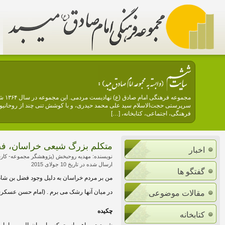
مجمو
سرپرستی حجت‌الاسلام سید علی محمد حیدری، و با کوشش تنی چند از روحانیون 
فرهنگی، اجتماعی، کتابخانه، […]
متکلم بزرگ شیعی خراسان، فضل ب
اخبار
نویسنده: مهدیه روحبخش (پژوهشگر مجموعه- کا
ارسال شده در تاریخ 10 جولای 2015
گفتگو ها
من بر مردم خراسان به دلیل وجود فضل بن شاذ
در میان آنها رشک می برم . (امام حسن عسکر
مقالات موضوعی
چکیده
کتابخانه