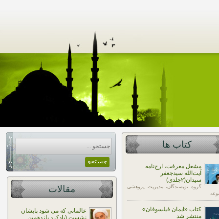
کتاب ها
مشعل معرفت، ارج‌نامه
آیت‌الله سیدجعفر
سیدان(۲جلدی)
گروه نویسندگان، مدیریت پژوهشی
مقالات
وعه
کتاب «ایمان فیلسوفان»
عالمانی که می شود پایشان
منتشر شد
نشست (یادکرد یازدهمین