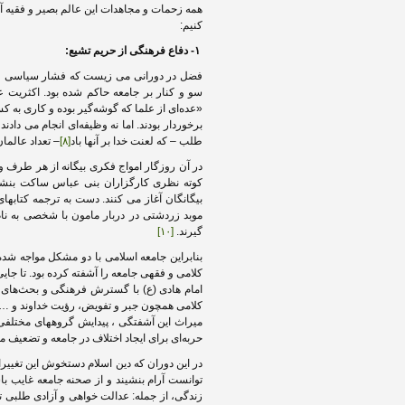
همه زحمات و مجاهدات این عالم بصیر و فقیه آگ
کنیم:
۱- دفاع فرهنگی از حریم تشیع:
فضل در دورانی می زیست که فشار سیاسی و س
سو و کنار بر جامعه حاکم شده بود. اکثریت 
«عده‌ای از علما که گوشه‌گیر بوده و کاری به 
برخوردار بودند. اما نه وظیفه‌ای انجام می دادن
طلب – که لعنت خدا بر آنها باد
[۸]
– تعداد عالما
در آن روزگار امواج فکری بیگانه از هر طرف وا
کوته نظری کارگزاران بنی عباس ساکت بنشینند
بیگانگان آغاز می کنند. دست به ترجمه کتابها
موبد زردشتی در دربار مامون با شخصی به نام 
گیرند.
[۱۰]
بنابراین جامعه اسلامی با دو مشکل مواجه شده
کلامی و فقهی جامعه را آشفته کرده بود. تا جای
امام هادی (ع) با گسترش فرهنگی و بحث‌های ع
کلامی همچون جبر و تفویض، رؤیت خداوند و ….
میراث این آشفتگی ، پیدایش گروههای مختلفی چ
حربه‌ای برای ایجاد اختلاف در جامعه و تضعیف 
در این دوران که دین اسلام دستخوش این تغییر
توانست آرام بنشیند و از صحنه جامعه غایب با
زندگی،‌ از جمله: عدالت خواهی و آزادی طلبی 