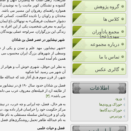
شریعت، راهی است که پیامبران الهی و اماما
گشوده و تشنگان کویر مادیت را به نوشیدن آن ف
گروه پژوهش
همواره راهنمای رهروان این مسیر می باشد. 
محدثان و راویان را نادیده انگاشت، کسانی که
کلاس ها
دشوار «سقایت فرهنگی» به نونهالان باغ ایمان و 
برآنیم به معرفی شخصیت یکی از این افراد به ن
مجمع یادآوران
زندگی این بزرگواران، سرلوحه عملی پویندگان ق
مهدی(عج)
شهر نیشابور در عصر فضل بن شاذان
درباره مجموعه
«شهر نیشابور، مهد علم و تمدن و یکی از 
وسطی از شهرهای بزرگ ایران محسوب می شده ا
تماس با ما
همین نام آمده است.
به نظر ابن حوقل، شهری خوش آب و هواتر از نیش
گالری عکس
آن شهر می رسید. اما شکوه
شهر، از قرن سوم هـ.ق آغاز شد که عبدالله طاه
فضل بن شاذان حدود 
اطلاعات
از طایفه ازد از قبیله‌های معروف عرب می داند
می باشد».
[۳]
ورود
به هر حال، فضل، چه ایرانی و چه عرب، در ن
خوراک ورودی‌ها
خوراک دیدگاه‌ها
ولی او و فرزندانش سلسله مستقلی به نام طاهر
وردپرس
به نام عبدالله طاهر تحمل روشنگری‌های فضل را
فضل و حیات علمی
آمار بازديد