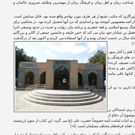
. شناخت زمان و اهل زمان و فرهنگ زمان از مهمترین وظایف ضروری عالمان و
زگاری که مکتب تشیع از هر طرف مورد تهاجم واقع شده بود، قابل ستایش است.
ز ائمه معصومین آموخته بود و اساتیدی که نزد آنها تحصیل کرده بود، دژ محکمی برای
هنگ وسیع اسلامی و فقه جعفری و برنامه بیان روایت و حدیث در حدود وسیعی اجرا
فضل بن شاذان خود بیان می کند که «من خلیفه و جانشین جمعی از اکابر و بزرگانم
اه سال در خدمت ایشان بودم و از آنها استفاده می کردم و اکنون بعد از درگذشت
قلم را آغاز نمود،
حت ‌های فرهنگی و
اکش دهر و تندباد
کتابها باقی مانده
 داریم به دو اثر
 ردی استدلالی بر
وضوع آن دفاع از
 به اثبات امامت ائمه خصوصاً حضرت علی (ع) می گردد. این کتاب از متون ارزشمند
د عقاید فرقه‌های مختلف مسلمان است.
[۱۵]
 عامه می باشد و شگفت اینکه در تمام موارد بر کتب اهل سنت استشهاد کرده و از