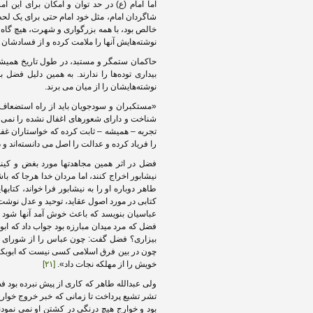
اما امام (ع) در حد توان و امکان برای این ا
شاگردان امام، مثل خود امام حتی برای یک لح
خالص بود، با همه بزرگواری و شهرت، هیچ گاه ا
نوشته‌هایش آنها را ملامت کرده و از فسادشان
حاکمان ستمگر و مستبد، در طول تاریخ همیش
بیداری توده‌ها را ندارند. به همین دلیل فضل 
نوشته‌هایشان را از میان می برند.
«مستکبران و سودجویان باید از راه استضعاف 
شناخت و دارای شعورهای اغفال نشده را نمی تو
تجربه – همیشه – ثابت کرده که خواستاران غفلت 
را فریاد کرده و عدالت را اصل می دانسته‌اند و
فضل در اثر همین مجاهدتها مورد بغض و کینه
نیشابور اخراج کنند، اما مردان خدا هرجا که با
طاهر دوباره او را به نیشابور فرا خواند، کتاب
کتابی در مورد اصول عقاید، توحید و عدل نوشت.
عباسیان بنویسد که باعث خوش آمد آنها شود ام
فضل که مرد میدان مبارزه بود جواب داد که ابو
بیزاری؟ فضل گفت: چون عباس را از شورای ان
چون در بین فرق اسلامی کسی نیست که ابوبکر ر
خویش را از مهلکه نجات داد».
[۲۱]
ولی عبدالله طاهر که کاری از پیش نبرده بود فض
تشر تشیع پرداخت تا زمانی که خبر خروج خوار
بود و خوارج هیچ درنگی در کشتن او نمی نمو