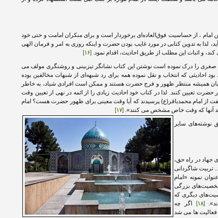
ن امام ، از حساسیت فوق‌العاده‌ای برخوردار است و برای منکران امامت و حتی خود
د، لذا به تدوین کتابی در مورد غایب بودن حضرت و اینکه روزی به امر و فرمان الهی
 کند، و اثبات این مطلب از طریق احادیث، اقدام نمود.
[۱۶]
فقط ۵ سال اول از غیبت صغری را درک نموده است نوشتن این کتاب نشانگر تیزبینی و روشنگری مولف می
 بود احادیثی که انتخاب و نقل نموده همه برای رد شبهه‌ای از شبهات مخالفین بوده
ان همیشه منتظر ظهور و فرج حضرت هستند و ممکن است افرادی شیاد، به خاطر
ت تعیین کنند. لذا در کتاب خود احادیث زیادی را از ائمه در نهی از تعیین وقت
ت از امام محمدباقر(ع) پرسیدند که آیا وقت معینی برای ظهور حضرت هست؟ امام
ند آنها که وقت خاص مشخص می کنند».
[۱۷]
ق نوشته‌های سایر
ی جهاد در راه حق،
…. تربیت شاگردانی
نوان نمونه «امام
شخصیت‌های بزرگی
یت‌های دیگری که
ند».
[۱۸]
اگر چه
 فعالیت ها می شد