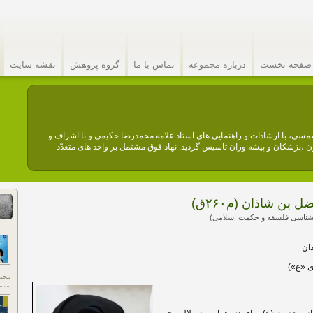
صفحه نخست
درباره مجموعه
تماس با ما
گروه پژوهش
نقشه سایت
عه فرهنگی امام صادق (ع) نهادیست مردمی. این مجموعه در سال ۱۳۶۴ شمسی، با ارشادات و راهنمایی های استاد علامه محمدرضا حکیمی و با اشراف و
،پزشکان و پیشه وران تاسیس گردید. نهاد فوق مشتمل بر واحد های متعدّد
ن شاذان (م۲۶۰ق)
رشناسی فلسفه و حکمت اسلامی)
ان
ی «ع»)
مجم