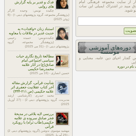
ار از سایت مجموعه فرهنگی امام
فدک و غدیر بر پایه گزارش
ق میبد در اشتراک ایمیلی این سات
های روایی
 شوید.
چکیده نویس: وحیده کارگر
(پژوهشگر مجموعه، گروه پژوهشهای دینی ۱) - (6
ژوئن 2025)
استناد زنان «وافدات» به
حدیث غدیر در ملاقات با معاویه
چکیده‌نویس: حمیده رحیمی
(پژوهشگر مجموعه، گروه
دوره‌های آموزشی
پژوهشهای دینی ۱) - (31 می 2025)
موسسه
مطالعۀ تاریخ نگاری حیات
 گفتار احیای دین عامه، معنایی و
سیاسی اجتماعی امام
یی
صادق(ع) در آثار علامه
 نام در دوره
محمدرضا حکیمی
حسین انصاری - (16 می 2025)
شأنیت قرآنی، گزارش مقاله
آخر کتاب عقلانیت جعفری اثر
علامه حکیمی (ص ۲۱۱-۳۳۴)
محمد حیدری (کارشناسی ارشد
مدیریت، گروه پژوهشهای دینی 2) - (27 آوریل
2025)
بررسی لایه بلاغی در مدیحۀ
فجر صادق سروده ی علامه
حکیمی(طاب ثراه) با رویکرد
قرآنی
مهشید موسوی ندوشن (گروه پژوهشهای دینی 2)
- (25 آوریل 2025)