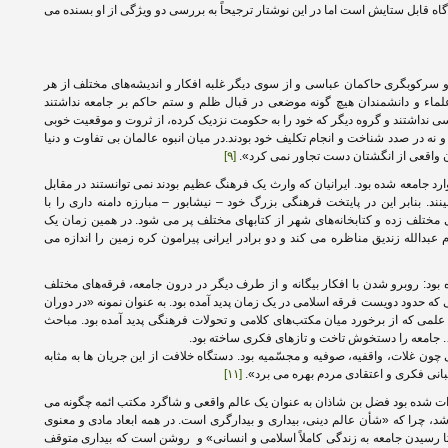
اه قابل ستایش است اما در این نوشتار ترجیحاً به بررسی دو ویژگی از او بسنده می
رکوبگری حاکمان عباسی و از سوی دیگر غلبه افکار و اندیشه‌های مختلف از هر
علماء و دانشمندان هیچ گونه موضعی در قبال ظلم و ستم حاکم بر جامعه نداشتند
کسی نداشتند و گروه دیگر که خود را به حکومت نزدیک کرده، از ثروت و موقعیت خوبی
د و نه در صدد شناخت و انجام تکلیف خود بودند.در میان انبوه عالمان بی تفاوت و دنیا
ن واقعی از انگشتان دست تجاور نمی کرد».
[۹]
رد جامعه شده بود. ایرانیان که وارث یک فرهنگ عظیم بودند نمی توانستند در مقابل
. بنابر این در پایتخت فرهنگی بزرگ خود – نیشابور – مبارزه دامنه داری را با
ی مختلف زده و کتابخانه‌های شهر از کتابهای مختلف پر می شود. در همین زمان یک
عبدالله زندیق مناظره می کند و دو برادر ایرانی پیرامون کره زمین را اندازه می
 بود: روبرو شدن با افکار بیگانه و از طرف دیگر در درون جامعه، فرقه‌های مختلف
ی که حدود دویست فرقه اسلامی در یک زمان پدید آمده بود. به عنوان نمونه «در دوران
لمی که از برخورد میان مکتب‌های کلامی و تحولات فرهنگی پدید آمده بود. مباحث
 جامعه را دستخوش تاخت و تازهای فکری ساخته بود.
ون غلات، واقفیه، صوفیه و مجسّمیه بود. دستگاه خلافت از این جریان ها به مثابه
مبانی فکری و اعتقادی مردم بهره می برد».
[۱۱]
ات شده بود فضل بن شاذان به عنوان یک عالم واقعی و شاگرد مکتب ائمه چگونه می
شد، چرا که «شأن عالم دینی، بیداری و بیدارگری است. در همه ابعاد مادی و معنوی
تا رسیدن جامعه به زندگی کاملاً اسلامی و انسانی» و روشن است که بیداری متوقف