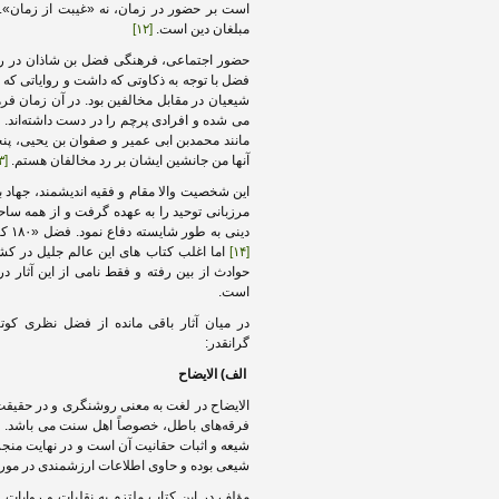
است بر حضور در زمان، نه «غیبت از زمان»
مبلغان دین است.
[۱۲]
حضور اجتماعی، فرهنگی فضل بن شاذان در رو
فضل با توجه به ذکاوتی که داشت و روایاتی که ا
شیعیان در مقابل مخالفین بود. در آن زمان فر
می شده و افرادی پرچم را در دست داشته‌اند. 
مانند محمدبن ابی عمیر و صفوان بن یحیی، پنج
آنها من جانشین ایشان بر رد مخالفان هستم.
[۱۳]
این شخصیت والا مقام و فقیه اندیشمند، جهاد با 
مرزبانی توحید را به عهده گرفت و از همه سا
دینی به طور شایسته دفاع نمود. فضل «۱۸۰ کتاب تصنیف کرده»
[۱۴]
اما اغلب کتاب های این عالم جلیل در کش
حوادث از بین رفته و فقط نامی از این آثار در 
است.
در میان آثار باقی مانده از فضل نظری کوتاه
گرانقدر:
الف) الایضاح
الایضاح در لغت به معنی روشنگری و در حقیقت
فرقه‌های باطل، خصوصاً اهل سنت می باشد. م
شیعه و اثبات حقانیت آن است و در نهایت منجر
شیعی بوده و حاوی اطلاعات ارزشمندی در مور
مؤلف در این کتاب ملتزم به نقلیات و روایات