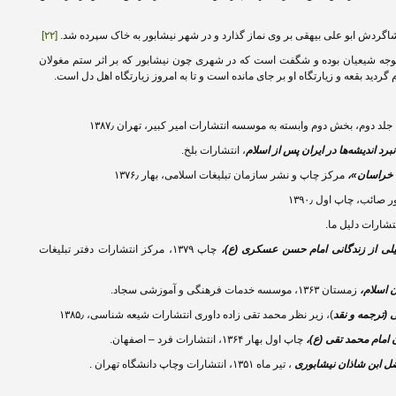
اگردش ابو علی بیهقی بر وی نماز گذارد و در شهر نیشابور به خاک سپرده شد.
[۲۲]
 توجه شیعیان بوده و شگفت است که در شهری چون نیشابور که بر اثر ستم مغولان
گردید بقعه و زیارتگاه او بر جای مانده است و تا به امروز زیارتگاه اهل دل است.
جلد دوم، بخش دوم وابسته به موسسه انتشارات امیر کبیر، تهران ۱۳۸۷٫
د اندیشه‌ها در ایران پس از اسلام
، انتشارات بلخ.
 خراسان»،
مرکز چاپ و نشر سازمان تبلیغات اسلامی، بهار ۱۳۷۶٫
صائب، چاپ اول ۱۳۹۰٫
یلی از زندگانی امام حسن عسکری (ع)،
چاپ ۱۳۷۹، مرکز انتشارات دفتر تبلیغات
ن اسلام،
زمستان ۱۳۶۳، موسسه خدمات فرهنگی و آموزشی سجاد.
 (ترجمه و نقد
)، زیر نظر محمد تقی زاده داوری انتشارات شیعه شناسی، ۱۳۸۵٫
ن امام محمد تقی (ع)،
چاپ اول بهار ۱۳۶۴، انتشارات فرد – اصفهان.
ضل ابن شاذان نیشابوری
، تیر ماه ۱۳۵۱، انتشارات وچاپ دانشگاه تهران .