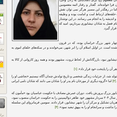
ن معصوم (ع) برای دست‌یابی به زلال وحی،
را خوانده‌اند. گفتار و رفتار ائمه معصومین
اما در رهگذر این مسیر هرگز نمی توان نقش
 حلقه‌های ارتباط امت و امامت بوده و وظیفه
اندیشه را به انجام می رسانند. در این نوشتار
ام فضل به شاذان نیشابوری بپردازیم، امید که
رار گیرد.
چهار شهر بزرگ خراسان بوده، که در قرون
ست. در اوایل اسلام آن را ابر شهر، می‌خواندند و در سکه‌های خلفای اموی به
چکید
ابور نبود، بازرگانانش از لحاظ ثروت، مشهور بودند و همه روز کاروانی از کالا به
ر آن را پایتخت خود قرار داد».
[۱]
سال ۱۹۰ ق در نیشابور متولد شد، از جزئیات زندگی شخصی و تاریخ تولدش چندان آگاه نیستیم «نجاشی او را
[۲]
اما «گروه دیگری از مورخان نام پدر او را شاذان می دانند که شاذان نامی ایرانی
یشابور بزرگ پرورش یافت. دوران عمرش مصادف با حکومت عباسیان بود «مأمون که
مرکز حکومت خود را خراسان قرار داده بود، در سال ۲۰۴ سردار مشهور خود طاهر ذوالیمینین را به حکومت خراسان منصوب نمود،
یان تشکیل و مرکز آن را شهر نیشابور، قرار دادند. سومین فرمانروای این سلسله
 نداشت و سرانجام او را به بیهق تبعید نمود».
[۴]
برا