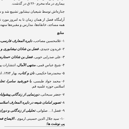
بیماری در ماه محرم ۲۶۰ ق در گذشت.
جنازه‌اش توسط شیعیان نیشابور تشییع شد و ش
آرامگاه فضل از همان زمان تا به امروز مورد
همه مساجد، خانقاه‌ها، مدارس و مقبره‌ها منهدم 
منابع
۱- غلامحسین مصاحب،
دایره المعارف فارسی،
۲- فریدون جنیدی،
فضل بن شاذان نیشابوری و نبر
۳- علی صدرایی خویی،
فضل بن شاذان «ستاره
۴- شیخ عباس قمی،
منتهی الآمال،
انتشارات پور 
۵- محمدرضا حکیمی،
نان و کتاب،
بهار ۱۳۸۴، انتشارات دلیل ما.
۶- محمد جواد طبسی،
با خورشید سامرا، تحل
اسلامی حوزه علمیه قم.
۷- جعفر سبحانی،
دورنمایی از زندگانی پیشوایا
۸-
تصویر امامان شیعه در دایره المعارف اسلامی
۹- فضل ا… صلواتی،
تحلیلی از زندگانی و دورا
۱۰- سید جلال الدین حسینی ارموی ،
الایضاح ف
پی نوشت ها: