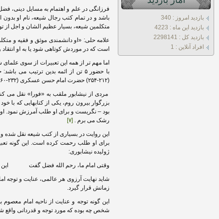
فرزانگی در علم و اهتمام به مسایل دینی، فضل 
بازديد امروز : 340
باشد و در تمام کتب رجال شیعه، نام او بدون ا
متکلمین شیعه، بسیار عظیم الشان و اجل از 
بازديد اين ماه : 4223
بازديد کل : 2298141
علامه حلی: «او دانشمندی موثق و فقیه و متکلم
افراد آنلاين : 1
است که در موردش کوتاهی شود یا به او انتقاد 
اما مهم تر از همه این تعبیرات از سوی علمای
(۲۱۲-۲۵۴) حضرت امام حسن عسکری (۲۳۲-۲۶۰) حضرت صاحب الزمان (۲۵۵-۲۶۰).
مردی از نیشابور ملقب به «فورا» نقل می 
بزرگوار بیرون روم، یکی از کتابهایی که با خود
بود – نگریست و برای او طلب آمرزش نمود. او م
رشک می برم .
[۷]
این روایت در بسیاری از کتب شیعه نقل شده و 
برای او طلب رحمت کرده است. این گونه تعبیر
ژولیده نیشابوری:
وقتی امام ما، رحم الله فضل گفت این ش
شاید نهایت آرزوی هر عالمی، عنایت و توجه امام
زمانش قرار گیرد.
این گونه توجه و عنایت از ناحیه امام معصو
شخص چه بوده که مورد توجه و قدردانی واقع 