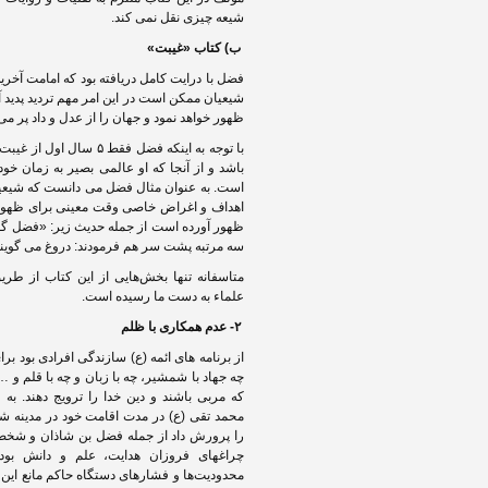
شیعه چیزی نقل نمی کند.
ب) کتاب «غیبت»
فضل با درایت کامل دریافته بود که امامت آخری
شیعیان ممکن است در این امر مهم تردید پدید آی
ظهور خواهد نمود و جهان را از عدل و داد پر می
با توجه به اینکه فضل 
باشد و از آنجا که او عالمی بصیر به زمان خود
است. به عنوان مثال فضل می دانست که شیعی
اهداف و اغراض خاصی وقت معینی برای ظهور حضر
ظهور آورده است از جمله حدیث زیر: «فضل گف
سه مرتبه پشت سر هم فرمودند: دروغ می گوی
متاسفانه تنها بخش‌هایی از این کتاب از طری
علماء به دست ما رسیده است.
۲- عدم همکاری با ظلم
از برنامه های ائمه (ع) سازندگی افرادی بود برا
چه جهاد با شمشیر، چه با زبان و چه با قلم و 
که مربی باشند و دین خدا را ترویج دهند. به ع
محمد تقی (ع) در مدت اقامت خود در مدینه 
را پرورش داد از جمله فضل بن شاذان و شخص
چراغهای فروزان هدایت، علم و دانش بود
محدودیت‌ها و فشارهای دستگاه حاکم مانع این