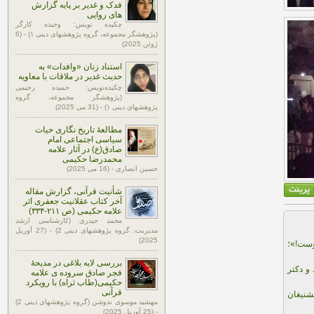
فدک و غدیر بر پایه گزارش
های روایی
چکیده نویس: وحیده کارگر
(پژوهشگر مجموعه، گروه پژوهشهای دینی ۱) - (6
ژوئن 2025)
استناد زنان «وافدات» به
حدیث غدیر در ملاقات با معاویه
چکیده‌نویس: حمیده رحیمی
(پژوهشگر مجموعه، گروه
پژوهشهای دینی ۱) - (31 می 2025)
مطالعۀ تاریخ نگاری حیات
سیاسی اجتماعی امام
صادق(ع) در آثار علامه
محمدرضا حکیمی
حسین انصاری - (16 می 2025)
شأنیت قرآنی، گزارش مقاله
آخر کتاب عقلانیت جعفری اثر
علامه حکیمی (ص ۲۱۱-۳۳۴)
محمد حیدری (کارشناسی ارشد
مدیریت، گروه پژوهشهای دینی 2) - (27 آوریل
2025)
وست!»؛
بررسی لایه بلاغی در مدیحۀ
و دکتر
فجر صادق سروده ی علامه
حکیمی(طاب ثراه) با رویکرد
قرآنی
شنیغان
مهشید موسوی ندوشن (گروه پژوهشهای دینی 2)
- (25 آوریل 2025)