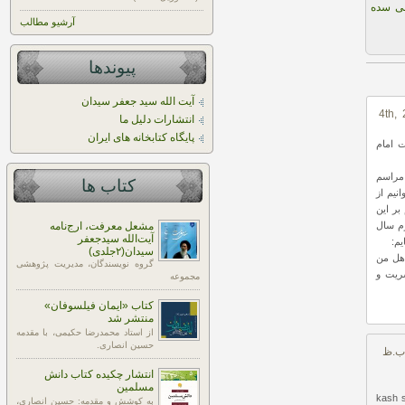
ی سده
آرشیو مطالب
پیوندها
آیت الله سید جعفر سیدان
4th, 20
انتشارات دلیل ما
پایگاه کتابخانه های ایران
 امام
 مراسم
کتاب ها
نیم از
بر این
رم سال
مشعل معرفت، ارج‌نامه
آیت‌الله سیدجعفر
یم:
سیدان(۲جلدی)
 هل من
گروه نویسندگان، مدیریت پژوهشی
ریت و
مجموعه
کتاب «ایمان فیلسوفان»
منتشر شد
از استاد محمدرضا حکیمی، با مقدمه
حسین انصاری.
انتشار چکیده کتاب دانش
مسلمین
kash s
به کوشش و مقدمه: حسین انصاری،