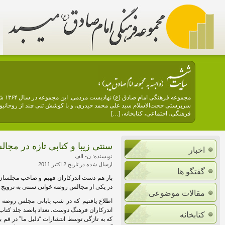
مجمو
سرپرستی حجت‌الاسلام سید علی محمد حیدری، و با کوشش تنی چند از روحانیون 
فرهنگی، اجتماعی، کتابخانه، […]
سنتی زیبا و کتابی تازه در مج
اخبار
نویسنده: ن- الف
ارسال شده در تاریخ 2 اکتبر 2011
گفتگو ها
باز هم دست اندرکاران فهیم و صاحب مجلسان خیر
در یکی از مجالس روضه خوانی سنتی به ترویج کتا
مقالات موضوعی
اندرکاران فرهنگ دوست، تعداد پانصد جلد کت
کتابخانه
که به تازگی توسط انتشارات “دلیل ما” در قم