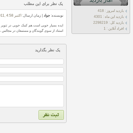
یک نظر برای این مطلب
بازديد امروز : 418
نویسنده:
جواد
| زمان ارسال:
اکتبر 22nd, 2011, 4:58 ب.ظ
بازديد اين ماه : 4301
بازديد کل : 2298219
ایده بسیار خوبی است.هم کمک خوبی در تنویر ا
افراد آنلاين : 1
استناد از سوی گویندگان و مستمعان در مجالس ،که
یک نظر بگذارید