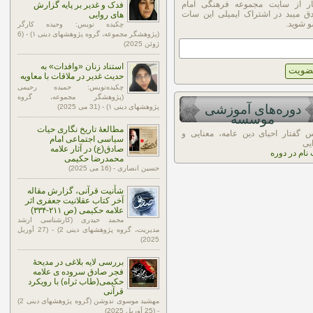
ار از سایت مجموعه فرهنگی امام
فدک و غدیر بر پایه گزارش
ق میبد در اشتراک ایمیلی این سات
های روایی
 شوید.
چکیده نویس: وحیده کارگر
(پژوهشگر مجموعه، گروه پژوهشهای دینی ۱) - (6
ژوئن 2025)
استناد زنان «وافدات» به
حدیث غدیر در ملاقات با معاویه
چکیده‌نویس: حمیده رحیمی
(پژوهشگر مجموعه، گروه
دوره‌های آموزشی
پژوهشهای دینی ۱) - (31 می 2025)
موسسه
مطالعۀ تاریخ نگاری حیات
 گفتار احیای دین عامه، معنایی و
سیاسی اجتماعی امام
یی
صادق(ع) در آثار علامه
 نام در دوره
محمدرضا حکیمی
حسین انصاری - (16 می 2025)
شأنیت قرآنی، گزارش مقاله
آخر کتاب عقلانیت جعفری اثر
علامه حکیمی (ص ۲۱۱-۳۳۴)
محمد حیدری (کارشناسی ارشد
مدیریت، گروه پژوهشهای دینی 2) - (27 آوریل
2025)
بررسی لایه بلاغی در مدیحۀ
فجر صادق سروده ی علامه
حکیمی(طاب ثراه) با رویکرد
قرآنی
مهشید موسوی ندوشن (گروه پژوهشهای دینی 2)
- (25 آوریل 2025)