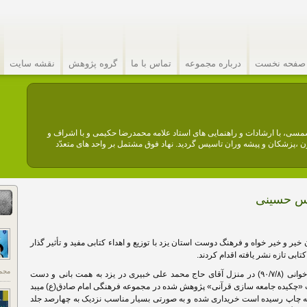
صفحه نخست
درباره مجموعه
تماس با ما
گروه پژوهش
نقشه سایت
عه فرهنگی امام صادق (ع) نهادیست مردمی. این مجموعه در سال ۱۳۶۴ شمسی، با ارشادات و راهنمایی های استاد علامه محمدرضا حکیمی و با اشراف و
،پزشکان و پیشه وران تاسیس گردید. نهاد فوق مشتمل بر واحد های متعدّد
الس حسینی
 و خیر خواه و فرهنگ دوست استان یزد با توزیع و اهداء کتابی مفید و تأثیر گذار
بی تازه نشر یافته اقدام کردند.
مجم
اطلاع یافتیم که در شب پایانی مجلس روضه خوانی (۹۰/۷/۸) در منزل آقای حاج محمد علی خبیری در یزد به همت بانی و دست
اب «چکیده جامعه سازی قرآنی» پژوهش شده در مجموعه فرهنگی امام صادق(ع) میبد
 به چاپ رسیده است خریداری شده و به صورتی بسیار مناسب نزدیک به چهارصد جلد