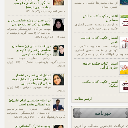
از استاد محمدرضا حکیمی، با مقدمه
سالگرد آیت الحق حاج سید
حسین انصاری.
جواد حیدری«ره»)
حسین انصاری - (2 جولای 2025)
انتشار چکیده کتاب دانش
مسلمین
تأثیر غدیر بر رشد شخصیت زن
معاصر در بُعد عدالت خواهی
به کوشش و مقدمه: حسین انصاری،
چکیده نویس: حمید هاتفی
مهدیه برزگری (پژوهشگر مجموعه
امام صادق (ع) میبد، گروه پژوهشهای
دینی ۱) - (15 ژوئن 2025)
انتشار چکیده کتاب حماسه
غدیر
دریافت انسانی زن مسلمان
نوشته: استاد محمدرضا حکیمی، به
معاصر از غدیر (با تکیه بر
کوشش و مقدمه: حسین انصاری،
دیدگاه علامه حکیمی)
ه نویسان: ابوالقاسم آقایی و اعظم کریمی
نرگس انصاری موحد- محمد
حیدری(گروه پژوهشهای دینی۲) - (15 ژوئن
انتشار کتاب چکیده جامعه
2025)
سازی قرآنی
تحلیل ادبی غدیر در اشعار
بانوان معاصر (با تحلیل نمونه
انتشار چکیده کتاب مکتب
غزلی از پروانه نجاتی)
تفکیک
مهشید موسوی ندوشن - (14 ژوئن
2025)
آرشيو مطالب
در اعلام جانشینی امام علی(ع)
هیچ اهمالی نشده است
چکیده نویس: سیدابوالقاسم
خبرنامه
آقائی‌میبدی (پژوهشگر مجموعه،
گروه پژوهشهای دینی ۱) - (10 ژوئن 2025)
ی دریافت جدیدترین مطالب و آخرین
وجوه مشترک گفتمانی در