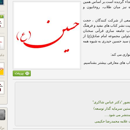
داء گردیده است.بر اساس همین
 نیز میان طلاب، روحانیون و
جمعی از شرکت کنندگان ، حجت
یت نشر کتاب های مفید و فرهنگ
تاب جامعه سازی قرآنی سخنان
ولین مجموعه امام صادق(ع) از
 سید حسین حیدری به شیوه همه
وازی می کند:
چکید
تاب های معارفی بیشتر بشناسیم.
حضور “دکتر عباس شاکری”
خستین سرمایه گذار توسعه》
 منتشر می شود….
 علامه محمدرضا حکیمی
برا