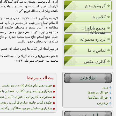
آن در
این مجلس معنوی به شرکت کنندگان اه
گروه پژوهش
گزارش قرار است حدود صد جلد باقیمانده
دانشجویان اهل مطاله توزیع گردد.
کلاس ها
لازم به یادآوری است که بنا به درخواست 
الاسلام انصاری در شب آخر مجلس در باره اهم
مطالعه در آیین تشیع و محتوای چکیده ک
مجمع یادآوران
مهدی(عج)
مبسوطی ایراد کردند. هم چنین جمعی از مسئ
جمله حجج اسلام حاج سید محمد حیدری و حاج
درباره مجموعه
ساله در این مجلس حضور یافتند.
در مهر اهداء این کتاب ها چنین جمله ای چشم ن
تماس با ما
«امام حسین(ع) و حادثه کربلا را با مطالعه ک
محمد علی خبیری، مهر ماه ۱۳۹۰»
گالری عکس
اطلاعات
مطالب مرتبط
جهت دهی امام صادق (ع) به دانش تفسیر
ورود
برگزاری جلسه درس_گفتار، اقتصادی با 
خوراک ورودی‌ها
سخنرانی دکتر رنانی با عنوان《”مادر” ن
خوراک دیدگاه‌ها
چکیده کتاب جامعه سازی قرآنی به زودی
وردپرس
برگزاری همایش سومین سالگرد درگذشت
آمار بازديد