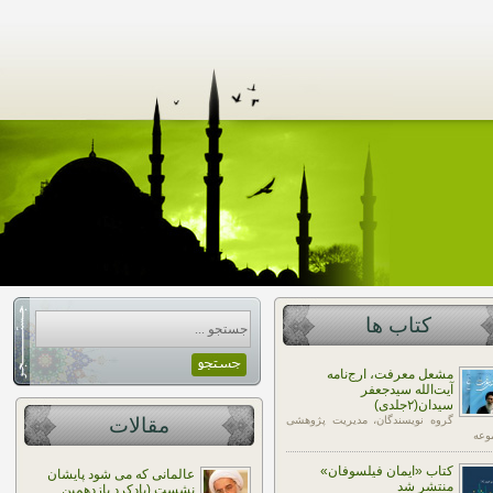
کتاب ها
مشعل معرفت، ارج‌نامه
آیت‌الله سیدجعفر
سیدان(۲جلدی)
گروه نویسندگان، مدیریت پژوهشی
مقالات
وعه
کتاب «ایمان فیلسوفان»
عالمانی که می شود پایشان
منتشر شد
نشست (یادکرد یازدهمین