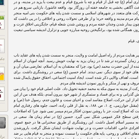
امام (ع) چه قبل از قیام و چه با شروع قیام و عدم بیعت با یزید در مدینه، و در
عث آگاهی بخشی به جامعه خفته آن روزگار بود. واقعه عاشورا، بازتابی سریع هم در
کت های متعدد در شهرهای اسلامی و سست شدن پایه های حکومت بنی امیه منجر
قیام مردم مدینه و واقعه حره؛ و از طرفی تحولات روحی و اخلاقی را در پی داشت که
چون بیدار شدن وجدان خفته مردم و روشن شدن شعله قیام، جایگزینی اخلاق عزت و
روز، همگانی شده بود، برانگیختن روحیه مبارزه جویی و تزلزل اندیشه سیاسی تبعیت
، قیام
ر هدایت مردم از راه اصیل امامت و ولایت، منجر به سست شدن پایه های عقاید ناب
چکید
زمان گسترده تر شد تا در زمان یزید به نهایت خویش رسید. آنچه امویان از اسلام
شده از آیین حضرت محمد (ص) بود، چرا که معتقدان به آن اسلام، تعارضی میان آن و
های خود از سوی دیگر، نمی دیدند. امام حسین (ع) سعی در روشنگری داشت. برای
م است، اهداف والایی ذکر شده است. ایجاد امنیت اجتماعی، احقاق حقوق پایمال شده
روف و نهی از منکر و بارور نمودن اندیشه های مردم.
ت از مدینه به سوی مکه به محمد حنفیه تحویل داد، علت اصلی قیام خود را بیان می
وش گذرانی و نه برای فساد و ستمگری از شهر خود بیرون آمدم، بلکه هدف من از این
 ام از این حرکت، اصلاح مفاسد امت و احیای سنت و قانون جدم، رسول خدا (ص) و
راه و رسم پدرم علی بن ابیطالب (ع) است.» (مقتل خوارزمی، ج. ۱، ص. ۱۸۸، به نقل از قلی زاده، احمد، جلوه های رفتاری امام
نه تا کربلا، ص. ۷۷). روشن است که اصلاح امت، جز با روشن نمودن افکار مردم میسر نمی شود. چرا که اصلاحات
رفتن سطح فکر عمومی شکل نمی گیرد. حسین (ع) در تمام زمان ها، سعی در
م به مسیر اسلام اصیل داشت. این روشنگری از طریق سخنرانی ها در جمع عموم،
رادی خاص، اقدامات حضرت و در نهایت شهادت ایشان شکل گرفت. بارورشدن
مدهای اخلاقی و روحی، پایه های حکومت را سست نموده و منجر به قیام هایی بر ضد
برا