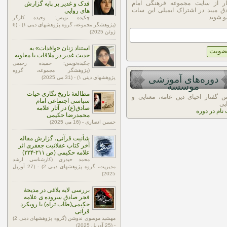
ار از سایت مجموعه فرهنگی امام
فدک و غدیر بر پایه گزارش
ق میبد در اشتراک ایمیلی این سات
های روایی
 شوید.
چکیده نویس: وحیده کارگر
(پژوهشگر مجموعه، گروه پژوهشهای دینی ۱) - (6
ژوئن 2025)
استناد زنان «وافدات» به
حدیث غدیر در ملاقات با معاویه
چکیده‌نویس: حمیده رحیمی
(پژوهشگر مجموعه، گروه
دوره‌های آموزشی
پژوهشهای دینی ۱) - (31 می 2025)
موسسه
مطالعۀ تاریخ نگاری حیات
 گفتار احیای دین عامه، معنایی و
سیاسی اجتماعی امام
یی
صادق(ع) در آثار علامه
 نام در دوره
محمدرضا حکیمی
حسین انصاری - (16 می 2025)
شأنیت قرآنی، گزارش مقاله
آخر کتاب عقلانیت جعفری اثر
علامه حکیمی (ص ۲۱۱-۳۳۴)
محمد حیدری (کارشناسی ارشد
مدیریت، گروه پژوهشهای دینی 2) - (27 آوریل
2025)
بررسی لایه بلاغی در مدیحۀ
فجر صادق سروده ی علامه
حکیمی(طاب ثراه) با رویکرد
قرآنی
مهشید موسوی ندوشن (گروه پژوهشهای دینی 2)
- (25 آوریل 2025)