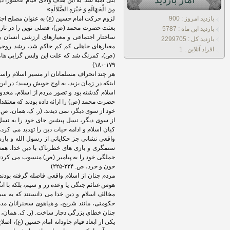
بنی امیه شد. به این هدف والای قیام عاشورا در فراز
مِنَ الْجَهَالَهِ وَ حَیْرَهِ الضَّلالَهِ»
بازديد امروز : 900
لزوم حرکت امام حسین (ع) به عنوان مصلح اج
بعثت حضرت محمد (ص)، فصلی نوین را در تاریخ 
بازديد اين ماه : 5787
ساختار اجتماعی و معیارهای ارزشی انسان به 
بازديد کل : 2299705
معیارهای جاهلی کم کم حاکم شد، رشد روحی
افراد آنلاين : 1
(ص)، کمرنگ شد که علت این واپس گرایی ها، ا
۱۷۹-۱۸۰)
هر چند انحراف مسلمانان از مسیر اسلام راستی
اینکه در زمان یزید، به اوج خویش رسید؛ در این 
اسلام گذشته بود و تصور مردم از اسلام، مخدو
حضرت محمد (ص) را ارائه داده بودند که معتقدا
خود از سوی دیگر، نمی دیدند. (ر. ک. همان، ص. ۵۲
از سوی دیگر، نسل پیشین جای خود را به نسل 
کیان اسلام و ادامه حیات دین را تهدید می کرد،
واقعی نشانی جز حکایاتی از رسول الله و پاره
ستمگری و بازی های خطرناک با دین خدا، همه 
جملگی خود را به پیامبر (ص) منسوب می کردند 
خون و خرد، ص. ۲۲۴-۲۲۵)
مردم چنان از اسلام واقعی فاصله گرفته بودند
هوس غنائم جنگی یا وعده زر و سیم، بلکه با انگی
مخالف اسلام و دین خدا می دانستند که به سبب
حکومتی، مانند شریح، و هیاهوی سخنرانان مذهب
چنان خطای بزرگی دچار ساخت. (ر. ک. همان، ص. 
یکی از ابعاد قیام جاودانه امام حسین (ع)، اص