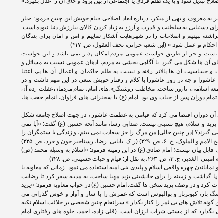
صلاح تبدیل شود و یا یک ظلم فردی یا اجتماعی از بین برود و جای آن را عدل بگیرد.»
ر به معروف و نهی از منکر، درباره ابعاد اصلاحی قیام خویش این چنین فرمود: «بار
 براى دستیابى به سلطنت و قدرت و آرزو به زیاد کردن کالاى بى‏ارزش دنیا نبوده است.
فراشته ببینیم و اصلاحات را در شهرهایت آشکار نماییم و امن و امان براى بندگان
احکام تو عمل شود.» (ابن شعبه حرانى، تحف العقول، ص. ۴۱۷)
نیست و جز از طریق خواست عمومی مردم امکان پذیر نمی باشد و این خواست
ی آن ها شکل می گیرد. با آگاهی بخشی به مردم، اذهان عمومی نسبت به مسائل و
 و حساسیت آن ها بالاتر رفته و نسبت به ظلم حاکمان و اعمال آن ها بی اعتنا
قعه عاشورا و چه در روز عاشورا با کلام و رفتار خویش سعی در این مهم داشت و در
امعه اسلامی، بارور ساخت. مخاطب روشنگری های امام، تمام مردمان غفلت زده آن
تمام دوران پس از حیات وی بود. امام (ع) با سخنرانی های فراوان، اتمام حجت ها،
آن دوران اقتضا می کرد که قیامی به عظمت عاشورا، در جهت اصلاح جامعه شکل
 یزید و اسلام، هیچ نسبتی نیست. صدایی رسا، مانند آنچه حسین (ع) گفت: «آیا نمی
می گیرند؟ [در چنین حالی] من مرگ را جز سعادت نمی بینم، و زندگی با ستمگران را
جز ننگ نمی دانم.» (طبری، محمد بن جریر، تاریخ الامم و الملوک، ج. ۶، ص. ۲۲۹) (ر.ک. بابایی، رضا، رستاخیر خون و خرد، ص. ۲۲۵)
 قابل بیان نیست؛ امام صادق (ع) در این زمینه فرمود: «اسلام به وسیله محمد (ص)
ل از: قیام و حیات حسینی، ص. ۲۲۸)
ایاندن چهره واقعی اسلام و پلیدی بنی امیه استفاده می نمود. زمانی که معاویه با
ا گذاشت و زمینه را برای جانشینی یزید مهیا ساخت، به مدینه سفر کرد تا رضایت
لاقات کرد و در وصف یزید سخن ها گفت. امام حسین (ع) در جواب معاویه فرمود: «یزید
گ باز، کبوترباز و بوالهوس است که عمرش را با ساز و آواز و خوش گذرانی می
 گونه تلاش های بی ثمر را کنار بگذار.» سرانجام چنین شخصی بر خلافت اسلام تکیه
 بگذارد که از مستی شراب لرزان است. (قلی زاده، احمد، جلوه های رفتاری امام