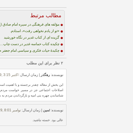
مطالب مرتبط
مؤلفه های فرهنگی در سیره امام صادق (ع
«تو از یادم نخواهی رفت»، استادم.
گزیده ای از کتاب غدیر در نگاه خورشید
چکیده کتاب حماسه غدیر در دست چاپ….
چکبدۀ حیات فکری و سیاسی امام جعفر صا
۲ نظر برای این مطلب
نویسنده:
رهگذر
| زمان ارسال:
اکتبر 25th, 2019, 3:15 ب.ظ
این بخش از مقاله چقدر برجسته و با اهمیت اس
اصلاحات اجتماعی جز در مسیر خواست مردم و
شناساندن چهره بنی امیه و بازگرداندن مردم به
نویسنده:
ثمین
| زمان ارسال:
نوامبر 2nd, 2019, 8:01 ق.ظ
عالی بود. خسته نباشید.