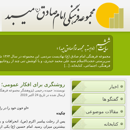
مجمو
سرپرستی حجت‌الاسلام سید علی محمد حیدری، و با کوشش تنی چند از روحانیون 
فرهنگی، اجتماعی، کتابخانه، […]
روشنگری برای افکار عمومی؛ از
اخبار
نویسنده: حمیده رحیمی (پژوهشگر مجموعه فرهنگی
ارسال شده در تاریخ 24 اکتبر 2019
گفتگو ها
«او خون خود را در را
مقالات موضوعی
چکیده
پس از رحلت پیامبر اکرم (ص)، انحرافات و 
کتابخانه
بیشترین میزان رسید. امام حسین (ع) یکی از