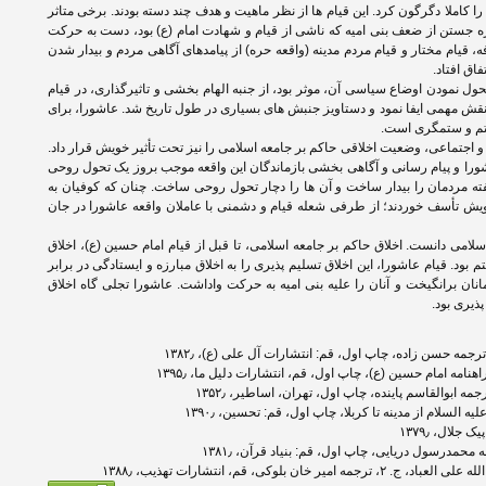
 کاملا دگرگون کرد. این قیام ها از نظر ماهیت و هدف چند دسته بودند. برخی متاثر
ره جستن از ضعف بنی امیه که ناشی از قیام و شهادت امام (ع) بود، دست به حرکت
، قیام مختار و قیام مردم مدینه (واقعه حره) از پیامدهای آگاهی مردم و بیدار شدن
اق افتاد.
تحول نمودن اوضاع سیاسی آن، موثر بود، از جنبه الهام بخشی و تاثیرگذاری، در قیام
نقش مهمی ایفا نمود و دستاویز جنبش های بسیاری در طول تاریخ شد. عاشورا، برای
ستم و ستمگری است.
و اجتماعی، وضعیت اخلاقی حاکم بر جامعه اسلامی را نیز تحت تأثیر خویش قرار داد.
ورا و پیام رسانی و آگاهی بخشی بازماندگان این واقعه موجب بروز یک تحول روحی
ته مردمان را بیدار ساخت و آن ها را دچار تحول روحی ساخت. چنان که کوفیان به
ش تأسف خوردند؛ از طرفی شعله قیام و دشمنی با عاملان واقعه عاشورا در جان
لامی دانست. اخلاق حاکم بر جامعه اسلامی، تا قبل از قیام امام حسین (ع)، اخلاق
ود. قیام عاشورا، این اخلاق تسلیم پذیری را به اخلاق مبارزه و ایستادگی در برابر
انان برانگیخت و آنان را علیه بنی امیه به حرکت واداشت. عاشورا تجلی گاه اخلاق
ذیری بود.
ه حسن زاده، چاپ اول، قم: انتشارات آل علی (ع)، ۱۳۸۲٫
نامه امام حسین (ع)، چاپ اول، قم، انتشارات دلیل ما، ۱۳۹۵٫
ه ابوالقاسم پاینده، چاپ اول، تهران، اساطیر، ۱۳۵۲٫
السلام از مدینه تا کربلا، چاپ اول، قم: تحسین، ۱۳۹۰٫
لال، ۱۳۷۹٫
مدرسول دریایی، چاپ اول، قم: بنیاد قرآن، ۱۳۸۱٫
بلوکی، قم، انتشارات تهذیب، ۱۳۸۸٫