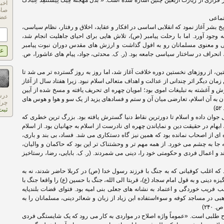
ی از زیارت اربعین چنین اشاره شده است: « بَذَلَ مُهْجَتَهُ فِیکَ لِیَسْتَنْقِذَ عِبَادَکَ
اخب
صاد
عضو
تماعی
بشر آغاز نمود که انقلابی اساسی در افکار و عقاید، اخلاق و رفتار، نظام سیاسی،
وجود آورد. اما با رحلت پیامبر (ص)، تلاش هایی برای احیای جاهلیت انجام شد،
 و معنوی مسلمانان رو به افول گذاشت و ارزش های مقدس دوران نبوت پیامبر
نحراف در ساختار سیاسی جامعه بود. (ر. ک. محدثی، جواد، پیام های عاشورا، ص.
ن، از روزهای نخستین دوره خلافت آغاز شد، اما روز به روز گسترده تر می شد تا
زمان دیگر اثر چندانی از عدالت و اهداف متعالی اسلام نبود. زیرا هفتاد سال از آغاز
ش و آغشته به تبلیغات اموی بود؛ امویان چهره ای تحریف یافته و مسخ شده از آیین
درس
ن به آن اسلام، تعارضی میان آن و ستم و فسادهای یزید از یک سو و هوا و هوس های
چرا
)
ثبت
جوان داده و اسلام تا دورترین نقاط دنیا گسترش یافته بود. بزرگ ترین خطری که
 ابهام در حقیقت دین و نمایاندن چهره ای نادرست از اسلام به جهانیان بود. از اسلام
 ای از اصحاب نمانده بود که همین نیز گاه دستکاری می شد. فساد، بی بند و باری،
جا به چشم می خورد. از همه مهم تر و وحشتناک تر این بود که حاکمان و والیان،
و اعمال فردی و حکومتی خود را، دینی می شمردند. (ر. ک. بابایی، رضا، رستاخیز
 که اغلب کوفیانی که به جنگ با فرزند رسول خدا (ص) در کربلا حاضر شدند، نه به
زه دینی و به قول امام سجاد (ع)، قربتا الی الله، جنگ با حسین (ع) را واقعا جنگ با
 فریب خوردگی و اعتماد به نشانه های جعلی بنی امیه بود. فتوای قضات بلندپایه
ی در مساجد کوفه و سوءاستفاده ابن زیاد از زبان و شعائر دینی، مسلمانان را به
۲۴۰)
لاح طلبی است. «عموماً واژه اصلاح در مواردی به کار می رود که یک شایستگی فردی