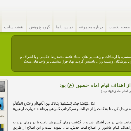
صفحه نخست
درباره مجموعه
تماس با ما
گروه پژوهش
نقشه سایت
عه فرهنگی امام صادق (ع) نهادیست مردمی. این مجموعه در سال ۱۳۶۴ شمسی، با ارشادات و راهنمایی های استاد علامه محمدرضا حکیمی و با اشراف و
،پزشکان و پیشه وران تاسیس گردید. نهاد فوق مشتمل بر واحد های متعدّد
 اهداف قیام امام حسین (ع) بود
 امام صادق«ع» میبد)
بَذَلَ مُهْجَتَهُ فِیکَ لِیَسْتَنْقِذَ عِبَادَکَ مِنَ الْجَهَالَهِ وَ حَیْرَهِ الضَّلالَهِ
ه تو بذل کرد، تا بندگانت را از جهالت و سرگردانى گمراهى برهاند.» «زیارت اربعین»
مجم
بدعت هایی در دین آشکار شد و با گذشت زمان گسترش یافت تا در زمان یزید به
 اهداف قیام عاشورا را اصلاح امت جدش، بیان نموده است و این اصلاح از طریق