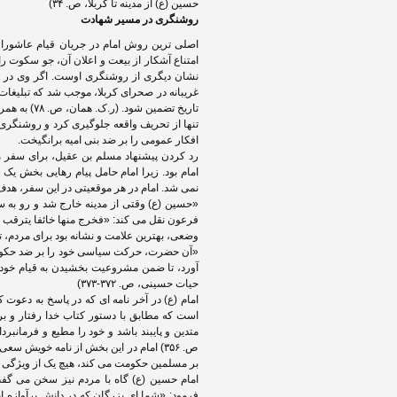
حسین (ع) از مدینه تا کربلا، ص. ۳۴)
روشنگری در مسیر شهادت
اصلی ترین روش امام در جریان قیام عاشورا، ر
امتناع آشکار از بیعت و اعلان آن، جو سکوت ر
نشان دیگری از روشنگری اوست. اگر وی در مک
غریبانه در صحرای کربلا، موجب شد که تبلیغات 
تاریخ تضمین
تنها از تحریف واقعه جلوگیری کرد و روشنگر
افکار عمومی را بر ضد بنی امیه برانگیخت.
رد کردن پیشنهاد مسلم بن عقیل، برای سفر مخ
امام بود. زیرا امام حامل پیام رهایی بخش یک
نمی شد. امام در هر موقعیتی در این سفر، هدف
«حسین (ع) وقتی از مدینه خارج شد و رو به سو
وضعی، بهترین علامت و نشانه بود برای مردم، تا بدا
«آن حضرت، حرکت سیاسی خود را بر ضد حکومت
آورد، تا ضمن مشروعیت بخشیدن به قیام خود،
حیات حسینی، ص. ۳۷۲-۳۷۳)
امام (ع) در آخر نامه ای که در پاسخ به دعوت 
است که مطابق با دستور کتاب خدا رفتار و بر 
ص. ۳۵۶) امام در این بخش از نامه خویش س
بر مسلمین حکومت می کند، هیچ یک از ویژگی ها
امام حسین (ع) گاه با مردم نیز سخن می گف
فرمود: «شما ای بزرگان که در دانش پرآوازه اید