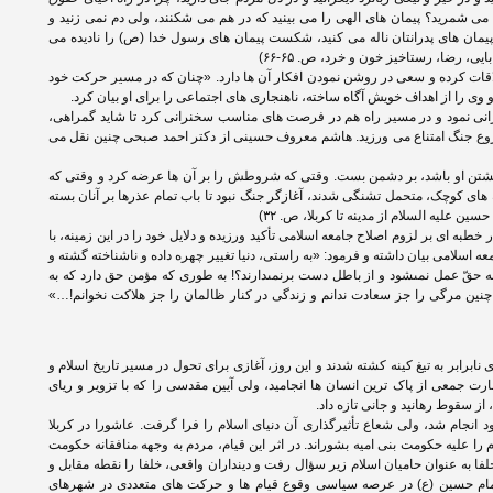
ی شمرید؟ پیمان های الهی را می بینید که در هم می شکنند، ولی دم نمی زنید و
مان های پدرانتان ناله می کنید، شکست پیمان های رسول خدا (ص) را نادیده می
ی، رضا، رستاخیز خون و خرد، ص. ۶۵-۶۶)
قات کرده و سعی در روشن نمودن افکار آن ها دارد. «چنان که در مسیر حرکت خود
و وی را از اهداف خویش آگاه ساخته، ناهنجاری های اجتماعی را برای او بیان کرد.
رانی نمود و در مسیر راه هم در فرصت های مناسب سخنرانی کرد تا شاید گمراهی،
 شروع جنگ امتناع می ورزید. هاشم معروف حسینی از دکتر احمد صبحی چنین نقل می
 کشتن او باشد، بر دشمن بست. وقتی که شروطش را بر آن ها عرضه کرد و وقتی که
 های کوچک، متحمل تشنگی شدند، آغازگر جنگ نبود تا باب تمام عذرها بر آنان بسته
ین علیه السلام از مدینه تا کربلا، ص. ۳۲)
خطبه ای بر لزوم اصلاح جامعه اسلامی تأکید ورزیده و دلایل خود را در این زمینه، با
سلامی بیان داشته و فرمود: «به راستى، دنیا تغییر چهره داده و ناشناخته گشته و
به حقّ عمل نمى‏شود و از باطل دست برنمى‏دارند؟! به طورى که مؤمن حق دارد که به
چنین مرگى را جز سعادت ندانم و زندگى در کنار ظالمان را جز هلاکت نخوانم!…»
نابرابر به تیغ کینه کشته شدند و این روز، آغازی برای تحول در مسیر تاریخ اسلام و
رت جمعی از پاک ترین انسان ها انجامید، ولی آیین مقدسی را که با تزویر و ریای
، از سقوط رهانید و جانی تازه داد.
انجام شد، ولی شعاع تأثیرگذاری آن دنیای اسلام را فرا گرفت. عاشورا در کربلا
ا علیه حکومت بنی امیه بشوراند. در اثر این قیام، مردم به وجهه منافقانه حکومت
فا به عنوان حامیان اسلام زیر سؤال رفت و دینداران واقعی، خلفا را نقطه مقابل و
م امام حسین (ع) در عرصه سیاسی وقوع قیام ها و حرکت های متعددی در شهرهای