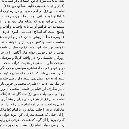
پدید آید یا یک مورد خاص اجتماعی از فساد، به 
(قیام و حیات حسینی علیه السلام، ص. ۲۲۵)
امام حسین (ع) در آخر خطبه ای درباره ترکِ ام
خدایا! تو خود مى‏دانى آنچه از ما سرزده رقابت
بلکه براى این بوده که نشانه هاى دین تو را ا
ستمدیده ات فراهم آوریم تا به واجبات و آداب و 
واضح است که اصلاح اجتماعی، امری فردی 
عمومی، فقط با روشن شدن افکار و اندیشه ها
مفاسد جامعه واکنش موردنیاز را خواهد داشت
نخواهند بود. بنابراین امام (ع) چه قبل از وا
نهایت با خون خویش جوانه های آگاهی را در ج
روزگار، دشمنان وی در واقعه کربلا و مردمان 
نصیحت ها و … سعی در هدایت افراد داشت.
در واقع، وضعیت اجتماعی، سیاسی و فرهنگی 
بگیرد. صدایی بلند که اعلام نماید میان حکومت
بینید که به حق عمل نمی شود و از باطل جلو ن
تأثیر شگرف این قیام بر جامعه اسلامی آن روز،
ایجاد و به وسیله حسین (ع) ماندگار شد.» (علامه امینی، الغدیر، ج. ۳، ص. ۲۶۳، به نق
امام حسین (ع) از هر فرصتی برای روشنگری و نم
کمال وقاحت، صلح نامه امام حسن (ع) را زیر پ
مخالفان یزید را جلب نماید. وی با امام (ع) م
را آن چنان که هست معرفی کن. یزید جوان س
گذرد، یزید را آن گونه که هست معرفی کن و این
زده و می خواهد امام (ع) دست بیعت بر دستی