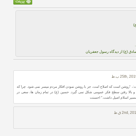
)
دق (ع) از دیدگاه رسول جعفريان
ت:، “روشن است که اصلاح امت، جز با روشن نمودن افکار مردم میسر نمی شود. چرا که
 بالا رفتن سطح فکر عمومی شکل نمی گیرد. حسین (ع) در تمام زمان ها، سعی در
 مسیر اسلام اصیل داشت.” احسنت