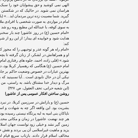
الهی نمی کوشید و حق پیشوایان خود را سبک م
هراسان نمی شوید. در حالیک که در شکستن پی
گیرید. شما مصیبت زده ترین مردمان اید…» (بابای
امام در مواردی به صورت شخصی با افرادی ملا
به سوی کوفه، با عبدالله ابن مطیع روبه رو شد 
«امام حسین (ع) در روز عاشورا چند بار سخن
هدایت شود و خوابیده ای بیدار؛ از این رو از
کند:
«امام راه هر گونه عذر و توجیهی را که مجوز
او و همراهانش در لشکر، از زنان گرفته تا بچه
شود.» (قلی زاده، احمد، جلوه های رفتاری امام حس
امام حسین (ع) هنگامى که رهسپار کربلا بود، در 
بهترین عبارات در خصوص وضعیت حاکم بر جامعه ا
نیکى آن در حال نابودى است…آیا نمى‏بینید که 
مرگ و دیدار خدا مشتاق باشد. به راستى، من 
(ابن شعبه حرانی، تحف العقول، ص. ۴۲۷)
روشن ساختن افکار عمومی پس از عاشورا
حسین (ع) و یارانش در سرزمین کربلا، در نبردی 
بشریت بود. این واقعه اگر چه به شهادت و اسا
ناپاکان بنی امیه به لبه پرتگاه نیستی رسیده بود
هر چند نهضت عاشورا در زمان و مکانی محدود 
زمین گیر نشد و خیلی زود توانست جهان اسلام ر
یزید و ماهیت غیراسلامی آن پی بردند و نقش خل
مخالف اسلام قرار دادند. بازتاب سریع قیا