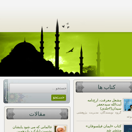
کتاب ها
مشعل معرفت، ارج‌نامه
آیت‌الله سیدجعفر
سیدان(۲جلدی)
گروه نویسندگان، مدیریت پژوهشی
مقالات
وعه
کتاب «ایمان فیلسوفان»
عالمانی که می شود پایشان
منتشر شد
نشست (یادکرد یازدهمین