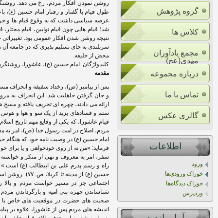
روشن نمودن افکار مردم، رخ می دهد. روشنگری 
گروه پژوهش
طول قیام با گفتار و رفتار امام حسین (ع)، با
عرصه سیاسی داشت که به وقوع قیام ها و حر
شد؛ قیام هایی چون قیام توابین، قیام مختار، 
کلاس ها
نتیجه روشن شدن افکار عمومی بود. تغییراتی 
سربلندی به جای تسلیم پذیری که در جامعه آن 
مجمع یادآوران
محض از خلیفه.
مهدی(عج)
کلیدواژگان: امام حسین (ع)، عاشورا، روشنگری
درباره مجموعه
مقدمه
پس از پیامبر (ص)، رخداد سقیفه و انحراف مسی
تماس با ما
و جان گرفتن جاهلیت شد. این انحراف به مرور 
ارائه می دادند، چهره ای تحریف یافته و مسخ 
ستم و فسادهای یزید از یک سو و هوا و هوس 
گالری عکس
قیام عاشورا، که یکی از وقایع مهم تاریخ اسلا
مردم، اصلاح در امت رسول خدا (ص)، امر به مع
امام حسین (ع) در وصیت نامه خود که هنگام حرک
اطلاعات
فرماید: «من نه از روی خودخواهی و یا برای خ
سفر، امر به معروف و نهی از منکر و خواسته
ورود
خوراک ورودی‌ها
حسین (ع) از مدی
اجتماعی جز در مسیر خواست مردم و بالا 
خوراک دیدگاه‌ها
شناساندن چهره بنی امیه و بازگرداندن مرد
وردپرس
صحبت های حضرت در موقعیت های خاص با اف
اندیشه های مردم پس از عاشورا، علاوه بر پیا
آمار بازديد