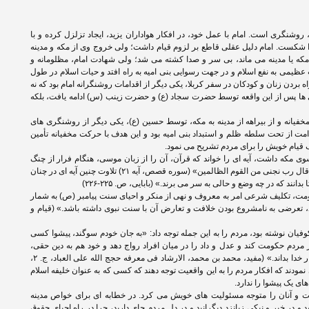
وشنگری است. امام با عمل خود، در افکار هواداران یزید، ایجاد تزلزل کرده و با
ا شکست. امام دلیل عقلی قاطع بر لزوم قیام داشت؛ ولی خروج وی از مکه و مدینه
ه یا مدینه می ماند، بی سر و صدا کشته می شد؛ ولی شهادت امام، مظلومانه و
عظیمی به نفع اسلام و در جهت رسوایی بنی امیه به راه افتد و حیات اسلام در طول
 شود. (ر.ک. همان، ص. ۷۸) به همراه بردن زنان و کودکان در سفر کربلا، یکی دیگر از اقدامات روشنگرانه امام بود که نه
ی ها پس از این واقعه توسط حضرت سجاد (ع) و حضرت زینب (س) ادامه یافت، بلکه
فیانه و از بیراهه از مدینه به مکه، توسط حسین (ع)، یکی دیگر از روشنگری های
 امت از تحت سلطه ظلم و استبداد بنی امیه بود و این هدف با حرکت مخفیانه تأمین
 قیام خویش را برای مردم تشریح می نمود.
ی مکه داشت، آیه ای را خواند که قرآن، آن را از زبان موسی، هنگام فرار از چنگ
فرعون نقل می کند: «فخرج منها خائفا یترقب قال رب نجنی من القوم الظالمین» (سوره قصص، آیه ۲۱) تلاوت چنین آیه ای در چنان
نند که در چه وضع و حالی به سر می برند.» (بابایی، ص. ۲۲۵-۲۲۶)
، تکلیف شرعی امر به معروف و نهی از منکر و احیای سنت پیامبر (ص) به شمار
 تعرضی به نامشروع بودن خلافت و تعارض آن با سنت نبوی داشته باشد.» (قیام و
کوفیان نوشته بود، مردم را به این جمله توجه داد: «به جان خودم سوگند، پیشوا کسی
مردم حکومت کند و عدل و داد را در میان افراد رواج دهد و خود هم به دین حقی،
متدین و پایبند باشد و خود را مطیع و فرمانبردار خدا بداند.» (مفید، محمد بن محمد، الارشاد فی معرفه حجج الله علی العباد، ج. ۲،
عی نمودند که افکار مردم را به این واقعیت توجه دهند که کسی که به عنوان خلیفه اسلام
ی یک پیشوا را ندارد.
ت و آنان را متوجه مسئولیت های خویش می کرد. در خطابه ای برای خواص مدینه
 و در خیر و نیکی زبانزد دیگرانید و در دل مردم جای دارید، چرا در راه احیای حقوق