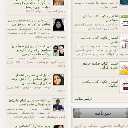
از استاد محمدرضا حکیمی، با مقدمه
سالگرد آیت الحق حاج سید
حسین انصاری.
جواد حیدری«ره»)
حسین انصاری - (2 جولای 2025)
انتشار چکیده کتاب دانش
مسلمین
تأثیر غدیر بر رشد شخصیت زن
معاصر در بُعد عدالت خواهی
به کوشش و مقدمه: حسین انصاری،
چکیده نویس: حمید هاتفی
مهدیه برزگری (پژوهشگر مجموعه
امام صادق (ع) میبد، گروه پژوهشهای
دینی ۱) - (15 ژوئن 2025)
انتشار چکیده کتاب حماسه
غدیر
دریافت انسانی زن مسلمان
نوشته: استاد محمدرضا حکیمی، به
معاصر از غدیر (با تکیه بر
کوشش و مقدمه: حسین انصاری،
دیدگاه علامه حکیمی)
ه نویسان: ابوالقاسم آقایی و اعظم کریمی
نرگس انصاری موحد- محمد
حیدری(گروه پژوهشهای دینی۲) - (15 ژوئن
انتشار کتاب چکیده جامعه
2025)
سازی قرآنی
تحلیل ادبی غدیر در اشعار
بانوان معاصر (با تحلیل نمونه
انتشار چکیده کتاب مکتب
غزلی از پروانه نجاتی)
تفکیک
مهشید موسوی ندوشن - (14 ژوئن
2025)
آرشيو مطالب
در اعلام جانشینی امام علی(ع)
هیچ اهمالی نشده است
چکیده نویس: سیدابوالقاسم
خبرنامه
آقائی‌میبدی (پژوهشگر مجموعه،
گروه پژوهشهای دینی ۱) - (10 ژوئن 2025)
ی دریافت جدیدترین مطالب و آخرین
وجوه مشترک گفتمانی در