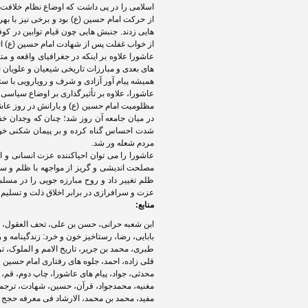
اسلامی را در پی داشت که اوضاع نظام خلافت را
از حرکت امام حسین (ع) بود و برخی نیز با به
هایی زدند. جنبش هایی چون قیام توابین در کوفه
از خواب غفلت پس از شهادت امام حسین (ع) اتف
عاشورا علاوه بر اینکه در جغرافیای واقعه و م
های بعدی و مبارزات تاریخی شیعیان و علویان 
همیشه پیام آور آزادی و شرف و رویارویی با 
عاشورا، علاوه بر تأثیرگذاری بر اوضاع سیاسی 
مظلومیت امام حسین (ع) و یارانش در روز عاش
در میان جامعه آن روز شد؛ چنان که وجدان خف
شدت احساس گناه کرده و بر پیمان شکنی خوی
مردم شعله ور شد.
عاشورا را می توان احیاکننده عزت انسانی و اس
مصلحت اندیشی و گریز از مواجهه با ظلم و ستم ب
ظلم تغییر داد و روح مبارزه جویی را در مسلم
عزت و سرافرازی در برابر اخلاق ذلت و تسلیم پ
منابع:
ابن شعبه حرانى، حسن بن على، تحف العقول، ترجم
بابایی، رضا، رستاخیز خون و خرد: زندگینامه و راه
طبری، محمد بن جریر، تاریخ الامم و الملوک، ترجم
قلی زاده، احمد، جلوه های رفتاری امام حسین علیه 
محدثی، جواد، پیام های عاشورا، چاپ دوم، قم، پیک ج
مغنیه، محمدجواد، قرآن، حسین، شهادت، ترجمه مح
مفید، محمد بن محمد، الارشاد فی معرفه حجج الله علی العباد، ج. ۲، ترجمه امیر خان 