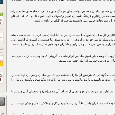
مان حضور امامان معصوم، تهاجم های فرهنگ های مختلف به جامعه ی تشیع و راه
که در رفتار و فرهنگ شیعیان تغییر و تحولاتی ایجاد شود، تا آنجا که عده ای نام
ا باعث نجات خویش می دانستند هرچند که گناهان زیادی داشتند.
 آنان را از مدعیان تشیع جدا می سازد. در یک جا ایشان می فرمایند: شیعه سه دسته
 به وسیله ما می خورند و گروهی از ما و به سوی ما هستند، با امنیت ما آرامش می
سرار را پخش نمی کنند و در برابر جفاکاران خودنمایی ندارند، اینان بی نام و نشانند،
چکید
روهند: دوست دار عمیق ما، پس او از ماست. گروهی که به وسیله ما زینت می یابند
ا از مردم می خورند، که اینان فقیر می شوند.
شد، به گونه ای که هرکس آن ها را مشاهده می کند بر امامان و مربیان آنها تحسین
، زینت ما باشید نه باعث ملامت و سرزنش ما، با مردم نیکو سخن بگویید، زبانتان را
: سزاوارترین مردم به ورع و دوری از حرام، آل محمد(ص) و شیعیان آنان هستند تا
وت کننده دیگران باشید تا آنان از شما پرهیزکاری و تلاش، نماز و نیکی ببینند، این
برا