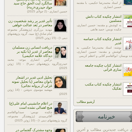
از استاد محمدرضا حکیمی، با مقدمه
سالگرد آیت الحق حاج سید
حسین انصاری.
جواد حیدری«ره»)
حسین انصاری - (2 جولای 2025)
انتشار چکیده کتاب دانش
مسلمین
تأثیر غدیر بر رشد شخصیت زن
معاصر در بُعد عدالت خواهی
به کوشش و مقدمه: حسین انصاری،
چکیده نویس: حمید هاتفی
مهدیه برزگری (پژوهشگر مجموعه
امام صادق (ع) میبد، گروه پژوهشهای
دینی ۱) - (15 ژوئن 2025)
انتشار چکیده کتاب حماسه
غدیر
دریافت انسانی زن مسلمان
نوشته: استاد محمدرضا حکیمی، به
معاصر از غدیر (با تکیه بر
کوشش و مقدمه: حسین انصاری،
دیدگاه علامه حکیمی)
ه نویسان: ابوالقاسم آقایی و اعظم کریمی
نرگس انصاری موحد- محمد
حیدری(گروه پژوهشهای دینی۲) - (15 ژوئن
انتشار کتاب چکیده جامعه
2025)
سازی قرآنی
تحلیل ادبی غدیر در اشعار
بانوان معاصر (با تحلیل نمونه
انتشار چکیده کتاب مکتب
غزلی از پروانه نجاتی)
تفکیک
مهشید موسوی ندوشن - (14 ژوئن
2025)
آرشيو مطالب
در اعلام جانشینی امام علی(ع)
هیچ اهمالی نشده است
چکیده نویس: سیدابوالقاسم
خبرنامه
آقائی‌میبدی (پژوهشگر مجموعه،
گروه پژوهشهای دینی ۱) - (10 ژوئن 2025)
ی دریافت جدیدترین مطالب و آخرین
وجوه مشترک گفتمانی در