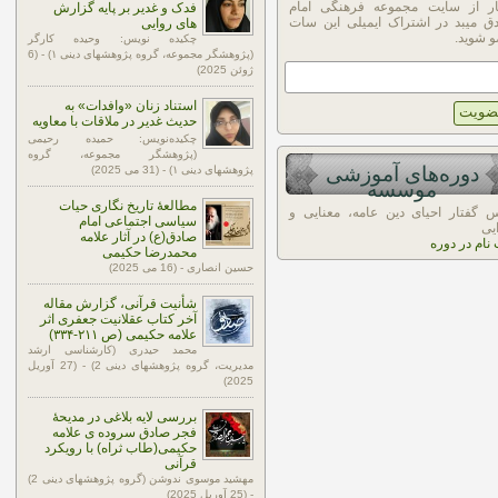
ار از سایت مجموعه فرهنگی امام
فدک و غدیر بر پایه گزارش
ق میبد در اشتراک ایمیلی این سات
های روایی
 شوید.
چکیده نویس: وحیده کارگر
(پژوهشگر مجموعه، گروه پژوهشهای دینی ۱) - (6
ژوئن 2025)
استناد زنان «وافدات» به
حدیث غدیر در ملاقات با معاویه
چکیده‌نویس: حمیده رحیمی
(پژوهشگر مجموعه، گروه
دوره‌های آموزشی
پژوهشهای دینی ۱) - (31 می 2025)
موسسه
مطالعۀ تاریخ نگاری حیات
 گفتار احیای دین عامه، معنایی و
سیاسی اجتماعی امام
یی
صادق(ع) در آثار علامه
 نام در دوره
محمدرضا حکیمی
حسین انصاری - (16 می 2025)
شأنیت قرآنی، گزارش مقاله
آخر کتاب عقلانیت جعفری اثر
علامه حکیمی (ص ۲۱۱-۳۳۴)
محمد حیدری (کارشناسی ارشد
مدیریت، گروه پژوهشهای دینی 2) - (27 آوریل
2025)
بررسی لایه بلاغی در مدیحۀ
فجر صادق سروده ی علامه
حکیمی(طاب ثراه) با رویکرد
قرآنی
مهشید موسوی ندوشن (گروه پژوهشهای دینی 2)
- (25 آوریل 2025)