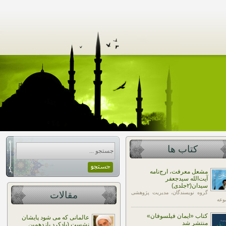
کتاب ها
مشعل معرفت، ارج‌نامه
آیت‌الله سیدجعفر
سیدان(۲جلدی)
گروه نویسندگان، مدیریت پژوهشی
مقالات
وعه
کتاب «ایمان فیلسوفان»
عالمانی که می شود پایشان
منتشر شد
نشست (یادکرد یازدهمین