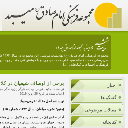
مجمو
سرپرستی حجت‌الاسلام سید علی محمد حیدری، و با کوشش تنی چند از روحانیون 
فرهنگی، اجتماعی، کتابخانه، […]
برخی از اوصاف شیعیان در کلام
اخبار
نویسنده: چکیده نویس: وحیده کارگر (پژوهشگر مج
ارسال شده در تاریخ 28 ژوئن 2019
گفتگو ها
نویسنده اصل مقاله
:
خرمی
،جواد
(منبع: نشریه مبلغان، سال ١٣٨۴، شماره ۶۵)
مقالات موضوعی
ا
مام صادق (ع) در هفدهم ربیع الاول سال ه
کتابخانه
دیده از جهان فرو بست. ایشان در سال صد و چه
اوایل حکومت بنی عباس، همراه بود. ایشان 