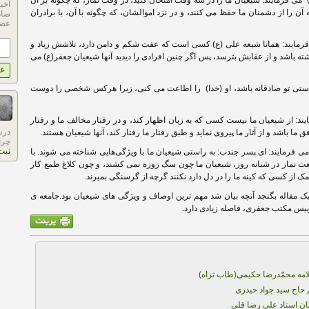
می فرمایند: شیعیان ما را در سه وقت امتحان کنید، در وقت نماز، که چگونه بر آن
اخب
آن را از دشمنان ما حفظ می کنند، و در نزد اموالشان، که چگونه با آن، با برادران
صاد
عضو
مایند: همانا شیعه علی (ع) کسی است که عفت شکم و دامن دارد، تلاشش زیاد و
شته باشد و از عقابش بترسد، پس اگر چنین افرادی را دیدید آنها شیعیان جعفر(ع) می
وستی تو صادقانه باشد، او (خدا) را اطاعت می کنی، زیرا هرکس شخصی را دوست
 از شیعیان ما نیست کسی که به زبان اظهار کند، و در رفتار مخالف ما و رفتار
درس
ا باشد و از آثار ما پیروی نماید و طبق رفتار ما رفتار کند، آنها شیعیان هستند.
چرا
ثبت
 می فرمایند: ای پسر جندب: به راستی شیعیان ما با ویژگی‌هایی شناخته می شوند. با
کعت نماز در شبانه روز، شیعیان ما چون سگ زوزه نمی کشند، و چون کلاغ طمع کار
ک از کسی که کینه ما را در دل دارد نکنند گرچه از گرسنگی بمیرند.
 مقاله بگنجد آنچه بیان شد مهم ترین اوصاف و ویژگی های شیعیان بود.جامعه ی
ییس مکتب جعفری، فاصله زیادی دارد.
امه محمّدرضا حکیمی(طاب ثراه)
حاج سید جواد حیدری
ان استاد علی رضا قلی