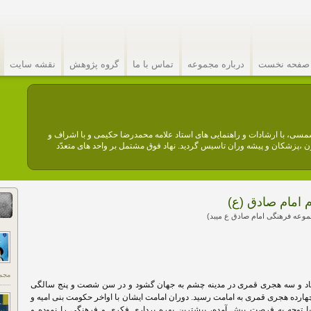
صفحه نخست
درباره مجموعه
تماس با ما
گروه پژوهش
نقشه سایت
عه فرهنگی امام صادق (ع) نهادیست مردمی. این مجموعه در سال ۱۳۶۴ شمسی، با ارشادات و راهنمایی های استاد علامه محمدرضا حکیمی و با اشراف و
،پزشکان و پیشه وران تاسیس گردید. نهاد فوق مشتمل بر واحد های متعدّد
 امام صادق (ع)
موعه فرهنگی امام صادق ع میبد)
مجم
شتاد و سه هجری قمری در مدینه چشم به جهان گشود و در سن شصت و پنج سالگی
ارده هجری قمری به امامت رسید. دوران امامت ایشان با اواخر حکومت بنی امیه و
با توجه به فرصت پیش آمده، بیشترین بهره برداری فکری و فرهنگی را نموده و