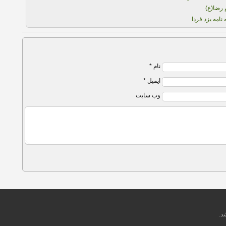
 رضا(ع)
امه یزد فردا
نام *
ایمیل *
وب سایت
د.