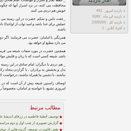
_ حفظ نماز و اسرار و مواسات: امام صادق (ع) 
محافظت می کنند، در نزد اسرار آنها که چگونه 
بازديد امروز : 491
خویش هم دردی می کنند.
بازديد اين ماه : 6282
_عفت دامن و شکم: حضرت در این زمینه می فر
بازديد کل : 2300200
عملش برای خدا باشد و امید ثواب از او(خدا) دا
افراد آنلاين : 1
باشند.
همرنگی با امامان: حضرت می فرمایند: اگر د
می دارد مطیع او خواهد بود.
همچنین حضرت در مورد صفات شیعه می فرمایند:
باشد. شیعه کسی است که با زبان و قلبش موافق م
_ هم دردی با دیگران: امام صادق در این زمینه
بذل و بخشش به برادران ، با گزاردن پنجاه ر
نباشند، با دشمن ما همراه نباشند، درخواست کم
اوصاف راستین شیعه بیش از آن است که در یک
امروزی تشیع، با خواسته ی امامان، مخصوصاً ر
مطالب مرتبط
توصیف خُطبۀ فاطمیه در ژرفای اندیشۀ عل
گزارش تصویری از شب اول و دوم مراسم 
نقش قانون در توسعه، گزیده هایی از سخن