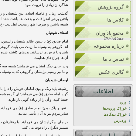
شاگردان زیادی را تربیت نمود.
گروه پژوهش
گذشت زمان و فاصله افتادن بین شیعیان و ز
یافتن برخی انحرافات و بدعت ها باعث شده است 
کلاس ها
شیعه داشتن و صرف اظهار محبت اهل بیت (ع) ر
مجمع یادآوران
اصناف شیعیان
مهدی(عج)
امام صادق (ع) با تبیین علائم شیعیان راستین،
درباره مجموعه
اند: گروهی به وسیله ما زینت می یابند، گروهی
یابند و با ترس ما ترسانند، بذرهای کاشته شده ا
آن ها چراغ های هدایتند.
تماس با ما
و در جایی دیگر ایشان می فرمایند: شیعه سه گ
گالری عکس
و ما نیز زینتیم برایشان و گروهی که به وسیله م
اوصاف شیعیان
_شیعه باید رنگ و بوی امامان خویش را دارا با
اطلاعات
گوید. امام صادق (ع) می فرمایند: ای گروه شیعه
حفظ کنید، و آن را از زیاده گویی باز دارید.
ورود
_تقوا و پاک بودن: امام صادق (ع) می فرمایند
خوراک ورودی‌ها
سایر مردم نیز به آنان تأسی نمایند.
خوراک دیدگاه‌ها
وردپرس
در جای دیگر ایشان می فرمایند: با رفتارتان دع
بیشتر دیگران را دعوت می کند.
آمار بازديد